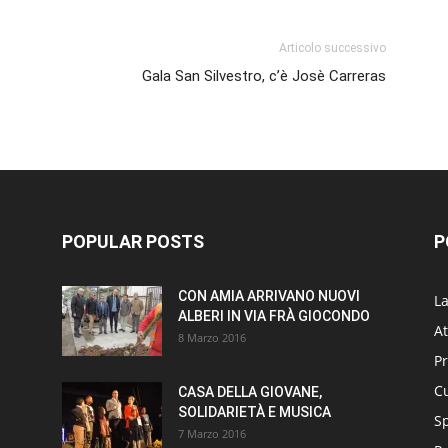
Articolo successivo
Gala San Silvestro, c’è Josè Carreras
POPULAR POSTS
P
CON AMIA ARRIVANO NUOVI
L
ALBERI IN VIA FRÀ GIOCONDO
At
8 Marzo 2016
P
Cu
CASA DELLA GIOVANE,
SOLIDARIETÀ E MUSICA
S
7 Marzo 2016