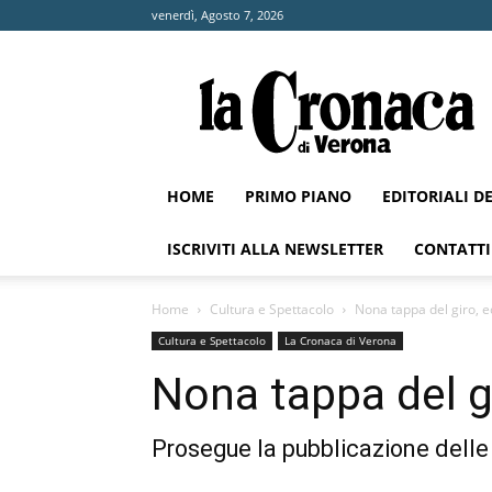
venerdì, Agosto 7, 2026
La
Cronaca
di
Verona
HOME
PRIMO PIANO
EDITORIALI D
ISCRIVITI ALLA NEWSLETTER
CONTATTI
Home
Cultura e Spettacolo
Nona tappa del giro, e
Cultura e Spettacolo
La Cronaca di Verona
Nona tappa del gi
Prosegue la pubblicazione delle “