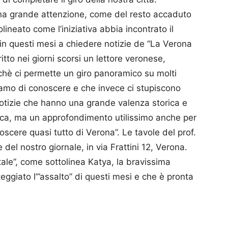
na grande attenzione, come del resto accaduto
ineato come l’iniziativa abbia incontrato il
in questi mesi a chiedere notizie de “La Verona
critto nei giorni scorsi un lettore veronese,
rchè ci permette un giro panoramico su molti
iamo di conoscere e che invece ci stupiscono
 notizie che hanno una grande valenza storica e
ica, ma un approfondimento utilissimo anche per
scere quasi tutto di Verona”. Le tavole del prof.
del nostro giornale, in via Frattini 12, Verona.
tale”, come sottolinea Katya, la bravissima
ggiato l’”assalto” di questi mesi e che è pronta
p
am
ividi