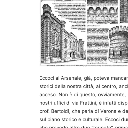
Eccoci all’Arsenale, già, poteva manca
storici della nostra città, al centro, an
acceso. Non è di questo, ovviamente, c
nostri uffici di via Frattini, è infatti d
prof. Bertoldi, che parla di Verona e dei 
sul piano storico e culturale. Eccoci d
che prevede altre due “fermate”, prima d