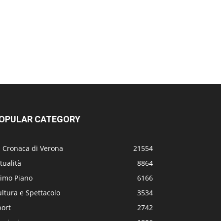
OPULAR CATEGORY
a Cronaca di Verona
21554
tualità
8864
rimo Piano
6166
ltura e Spettacolo
3534
port
2742