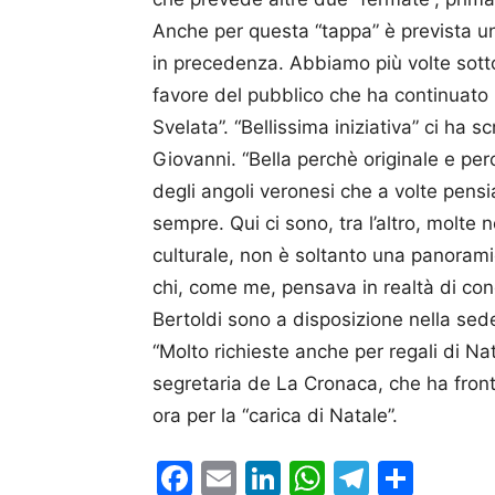
Anche per questa “tappa” è prevista u
in precedenza. Abbiamo più volte sottol
favore del pubblico che ha continuato 
Svelata”. “Bellissima iniziativa” ci ha s
Giovanni. “Bella perchè originale e pe
degli angoli veronesi che a volte pens
sempre. Qui ci sono, tra l’altro, molte
culturale, non è soltanto una panoram
chi, come me, pensava in realtà di cono
Bertoldi sono a disposizione nella sede 
“Molto richieste anche per regali di Na
segretaria de La Cronaca, che ha fronte
ora per la “carica di Natale”.
Facebook
Email
LinkedIn
WhatsAp
Telegr
Cond