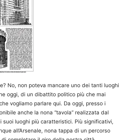
re? No, non poteva mancare uno dei tanti luoghi
che oggi, di un dibattito politico più che mai
he vogliamo parlare qui. Da oggi, presso i
isponibile anche la nona “tavola” realizzata dal
suoi luoghi più caratteristici. Più significativi,
unque all’Arsenale, nona tappa di un percorso
i completare il giro della nostra città.