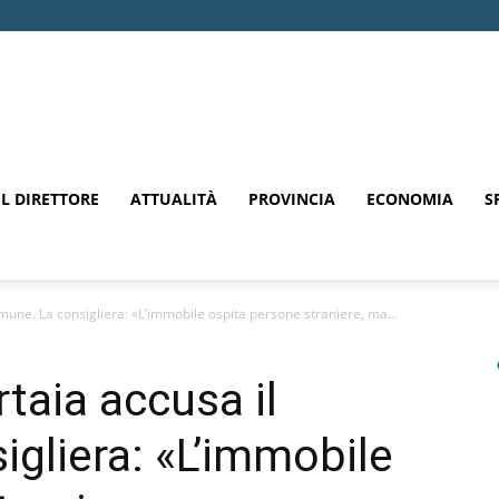
EL DIRETTORE
ATTUALITÀ
PROVINCIA
ECONOMIA
S
une. La consigliera: «L’immobile ospita persone straniere, ma...
taia accusa il
gliera: «L’immobile