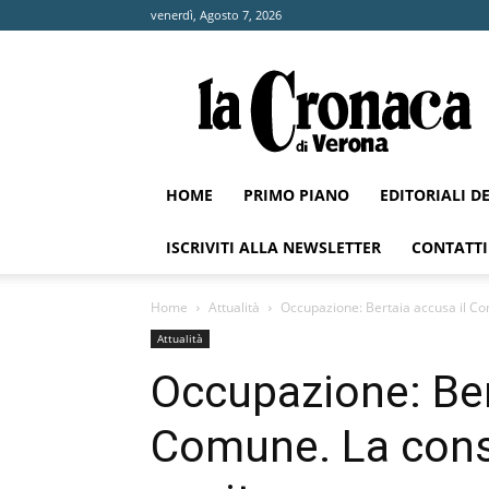
venerdì, Agosto 7, 2026
La
Cronaca
di
Verona
HOME
PRIMO PIANO
EDITORIALI D
ISCRIVITI ALLA NEWSLETTER
CONTATTI
Home
Attualità
Occupazione: Bertaia accusa il Com
Attualità
Occupazione: Ber
Comune. La consi