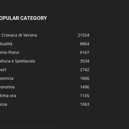
OPULAR CATEGORY
a Cronaca di Verona
21554
tualità
8864
rimo Piano
6167
ltura e Spettacolo
3534
port
2742
ovincia
1806
conomia
1496
tima ora
1145
assa
1063