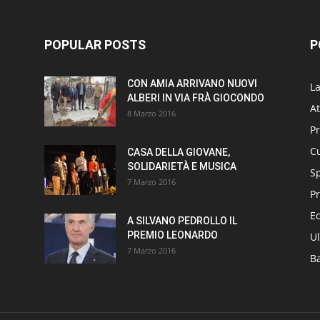
POPULAR POSTS
P
CON AMIA ARRIVANO NUOVI
L
ALBERI IN VIA FRÀ GIOCONDO
At
8 Marzo 2016
P
Cu
CASA DELLA GIOVANE,
SOLIDARIETÀ E MUSICA
S
7 Marzo 2016
Pr
E
A SILVANO PEDROLLO IL
PREMIO LEONARDO
Ul
7 Marzo 2016
B