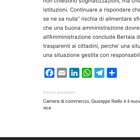
non chiedono stigmatizzazioni, ma chi
istituzioni. Continuare a rispondere 
se ne sa nulla” rischia di alimentare sf
che una buona amministrazione dovreb
all’Amministrazione conclude Bertaia di 
trasparenti ai cittadini, perche’ una s
una situazione gestita con responsabili
Facebook
Email
LinkedIn
WhatsAp
Telegr
Cond
Articolo precedente
Camera di commercio, Giuseppe Riello è il nuo
vice