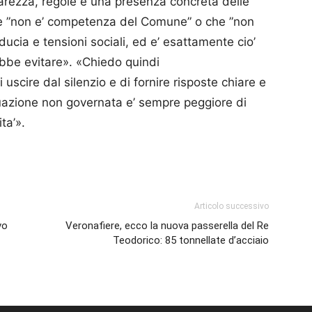
arezza, regole e una presenza concreta delle
che ”non e’ competenza del Comune” o che ”non
iducia e tensioni sociali, ed e’ esattamente cio’
be evitare». «Chiedo quindi
uscire dal silenzio e di fornire risposte chiare e
ituazione non governata e’ sempre peggiore di
ta’».
p
am
ividi
Articolo successivo
vo
Veronafiere, ecco la nuova passerella del Re
Teodorico: 85 tonnellate d’acciaio