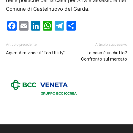
delle politiche per la casa per ATS e assessore nel
Comune di Castelnuovo del Garda.
Facebook
Email
LinkedIn
WhatsApp
Telegram
Condividi
Articolo precedente
Articolo successivo
Agsm Aim vince il “Top Utility’’
La casa è un diritto?
Confronto sul mercato