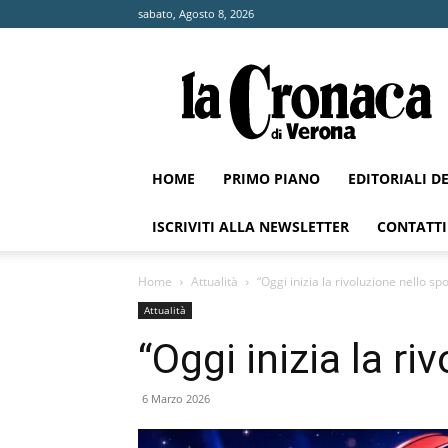
sabato, Agosto 8, 2026
La
Cronaca
di
Verona
HOME
PRIMO PIANO
EDITORIALI D
ISCRIVITI ALLA NEWSLETTER
CONTATTI
Home
Attualità
“Oggi inizia la rivoluzione nello spo
Attualità
“Oggi inizia la ri
6 Marzo 2026