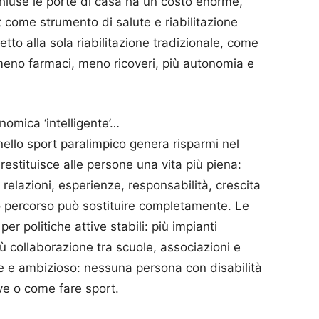
hiuse le porte di casa ha un costo enorme,
t come strumento di salute e riabilitazione
tto alla sola riabilitazione tradizionale, come
meno farmaci, meno ricoveri, più autonomia e
nomica ‘intelligente’…
nello sport paralimpico genera risparmi nel
restituisce alle persone una vita più piena:
 relazioni, esperienze, responsabilità, crescita
 percorso può sostituire completamente. Le
er politiche attive stabili: più impianti
 più collaborazione tra scuole, associazioni e
lice e ambizioso: nessuna persona con disabilità
e o come fare sport.