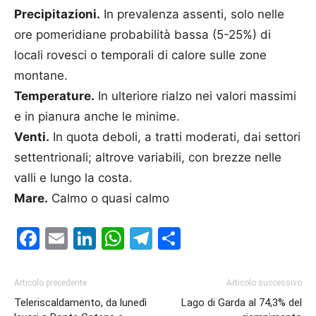
Precipitazioni.
In prevalenza assenti, solo nelle
ore pomeridiane probabilità bassa (5-25%) di
locali rovesci o temporali di calore sulle zone
montane.
Temperature.
In ulteriore rialzo nei valori massimi
e in pianura anche le minime.
Venti.
In quota deboli, a tratti moderati, dai settori
settentrionali; altrove variabili, con brezze nelle
valli e lungo la costa.
Mare.
Calmo o quasi calmo
Facebook
Email
LinkedIn
WhatsApp
Telegram
Condividi
Articolo precedente
Articolo successivo
Teleriscaldamento, da lunedì
Lago di Garda al 74,3% del