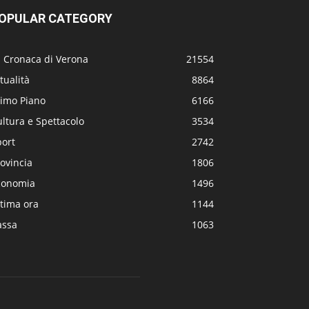
OPULAR CATEGORY
a Cronaca di Verona
21554
tualità
8864
rimo Piano
6166
ltura e Spettacolo
3534
port
2742
ovincia
1806
conomia
1496
tima ora
1144
assa
1063