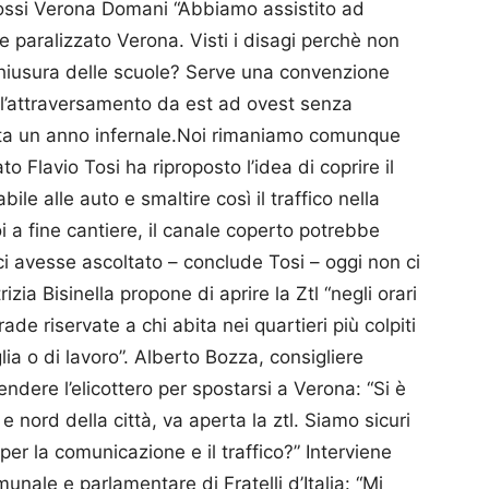
 Rossi Verona Domani “Abbiamo assistito ad
paralizzato Verona. Visti i disagi perchè non
 chiusura delle scuole? Serve una convenzione
 l’attraversamento da est ad ovest senza
etta un anno infernale.Noi rimaniamo comunque
to Flavio Tosi ha riproposto l’idea di coprire il
le alle auto e smaltire così il traffico nella
 a fine cantiere, il canale coperto potrebbe
ci avesse ascoltato – conclude Tosi – oggi non ci
izia Bisinella propone di aprire la Ztl “negli orari
rade riservate a chi abita nei quartieri più colpiti
ia o di lavoro”. Alberto Bozza, consigliere
rendere l’elicottero per spostarsi a Verona: “Si è
 nord della città, va aperta la ztl. Siamo sicuri
per la comunicazione e il traffico?” Interviene
nale e parlamentare di Fratelli d’Italia: “Mi