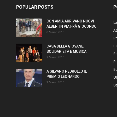
POPULAR POSTS
P
CON AMIA ARRIVANO NUOVI
L
ALBERI IN VIA FRÀ GIOCONDO
At
8 Marzo 2016
P
Cu
CASA DELLA GIOVANE,
SOLIDARIETÀ E MUSICA
S
7 Marzo 2016
Pr
E
A SILVANO PEDROLLO IL
PREMIO LEONARDO
Ul
7 Marzo 2016
B