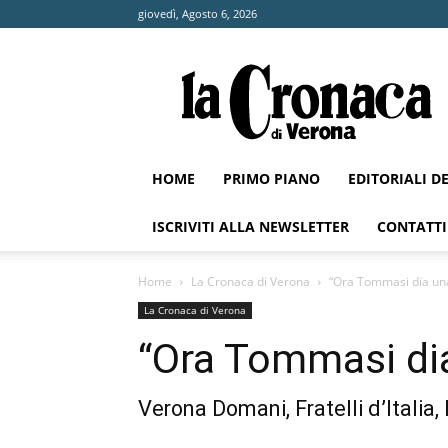
giovedì, Agosto 6, 2026
La
Cronaca
di
Verona
HOME
PRIMO PIANO
EDITORIALI D
ISCRIVITI ALLA NEWSLETTER
CONTATTI
Home
La Cronaca di Verona
“Ora Tommasi dia una
La Cronaca di Verona
“Ora Tommasi di
Verona Domani, Fratelli d’Italia,