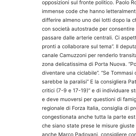
opposizioni sul fronte politico. Paolo
immense code che hanno letteralmente 
differire almeno uno dei lotti dopo la
con società autostrade per consentire
passare dalle arterie centrali. Ci asp
pronti a collaborare sul tema”. Il deputa
canale Camuzzoni per renderlo transitabi
zona delicatissima di Porta Nuova. “Poi
diventare una ciclabile”. “Se Tommasi 
sarebbe la paralisi” E la consigliera Patr
critici (7-9 e 17-19)” e di individuare st
e deve muoversi per questioni di famigl
regionale di Forza Italia, consiglia di p
congestionata anche tutta la parte est e
che siano state prese le misure giuste 
anche Marco Padovani, consigliere comu