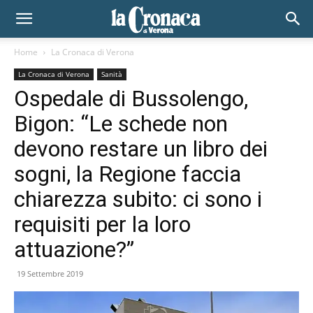
Home
La Cronaca di Verona
La Cronaca di Verona
Sanità
Ospedale di Bussolengo,
Bigon: “Le schede non
devono restare un libro dei
sogni, la Regione faccia
chiarezza subito: ci sono i
requisiti per la loro
attuazione?”
19 Settembre 2019