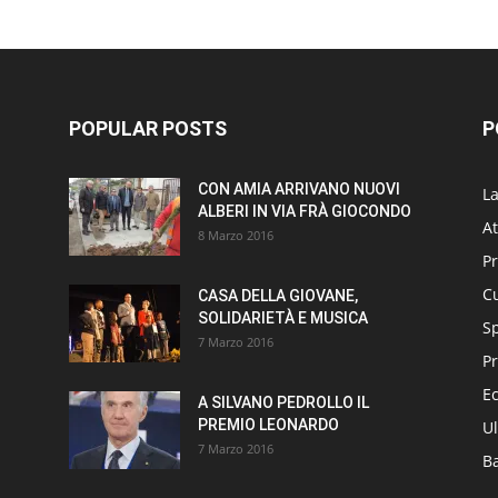
POPULAR POSTS
P
CON AMIA ARRIVANO NUOVI
L
ALBERI IN VIA FRÀ GIOCONDO
At
8 Marzo 2016
P
Cu
CASA DELLA GIOVANE,
SOLIDARIETÀ E MUSICA
S
7 Marzo 2016
Pr
E
A SILVANO PEDROLLO IL
PREMIO LEONARDO
Ul
7 Marzo 2016
B