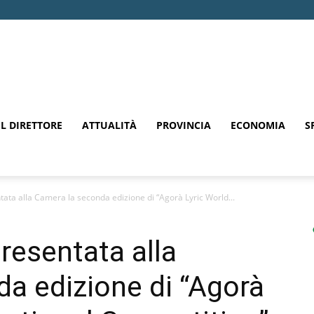
EL DIRETTORE
ATTUALITÀ
PROVINCIA
ECONOMIA
S
tata alla Camera la seconda edizione di “Agorà Lyric World...
resentata alla
a edizione di “Agorà