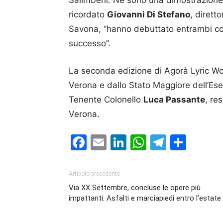
Salimbeni. Ne sono una dimostrazione i
ricordato
Giovanni Di Stefano
, dirett
Savona, “hanno debuttato entrambi co
successo”.
La seconda edizione di Agorà Lyric Wo
Verona e dallo Stato Maggiore dell’Ese
Tenente Colonello
Luca Passante
, re
Verona.
Facebook
Email
LinkedIn
WhatsAp
Telegr
Cond
Articolo precedente
Via XX Settembre, concluse le opere più
impattanti. Asfalti e marciapiedi entro l’estate