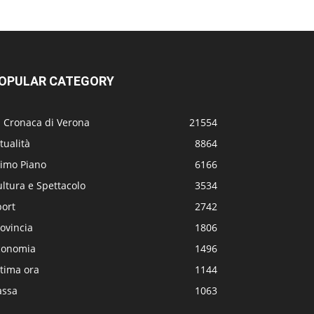
OPULAR CATEGORY
a Cronaca di Verona
21554
tualità
8864
rimo Piano
6166
ltura e Spettacolo
3534
port
2742
ovincia
1806
conomia
1496
tima ora
1144
assa
1063