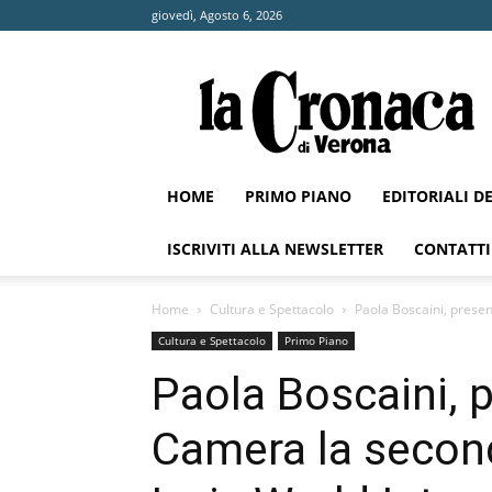
giovedì, Agosto 6, 2026
La
Cronaca
di
Verona
HOME
PRIMO PIANO
EDITORIALI D
ISCRIVITI ALLA NEWSLETTER
CONTATTI
Home
Cultura e Spettacolo
Paola Boscaini, presen
Cultura e Spettacolo
Primo Piano
Paola Boscaini, p
Camera la second