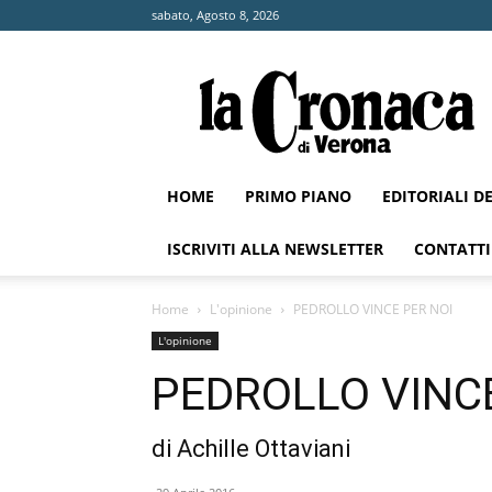
sabato, Agosto 8, 2026
La
Cronaca
di
Verona
HOME
PRIMO PIANO
EDITORIALI D
ISCRIVITI ALLA NEWSLETTER
CONTATTI
Home
L'opinione
PEDROLLO VINCE PER NOI
L'opinione
PEDROLLO VINCE
di Achille Ottaviani