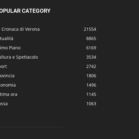
OPULAR CATEGORY
a Cronaca di Verona
21554
tualità
8865
rimo Piano
6169
ltura e Spettacolo
3534
port
2742
ovincia
1806
conomia
1496
tima ora
1145
assa
1063