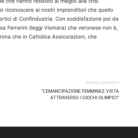
e che hanno resistito al meglio alla crisi
 riconoscere ai nostri imprenditori che quello
rtici di Confindustria. Con soddisfazione poi da
isa Ferrarini (leggi Vismara) che veronese non è,
ona che in Cattolica Assicurazioni, che
p
am
ividi
Articolo successivo
“L’EMANCIPAZIONE FEMMINILE VISTA
ATTRAVERSO I GIOCHI OLIMPICI”