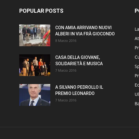
POPULAR POSTS
P
CON AMIA ARRIVANO NUOVI
L
ALBERI IN VIA FRÀ GIOCONDO
At
8 Marzo 2016
P
Cu
CASA DELLA GIOVANE,
SOLIDARIETÀ E MUSICA
S
7 Marzo 2016
Pr
E
A SILVANO PEDROLLO IL
PREMIO LEONARDO
Ul
7 Marzo 2016
B