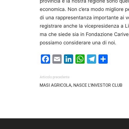
provincia e la nostra regione sono quell
economica. Non c’era modo migliore per
di una rappresentanza importante ai ve
registrare anche la vicepresidenza a L
ma che siede sia in Fondazione Cariver
possiamo considerare una di noi.
Facebook
Email
LinkedIn
WhatsAp
Telegr
Cond
Articolo precedente
MASI AGRICOLA, NASCE L’INVESTOR CLUB