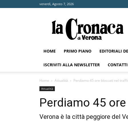
venerdì, Agosto 7, 2026
La
Cronaca
di
Verona
HOME
PRIMO PIANO
EDITORIALI D
ISCRIVITI ALLA NEWSLETTER
CONTATTI
Home
Attualità
Perdiamo 45 ore bloccati nel traff
Attualità
Perdiamo 45 ore b
Verona è la città peggiore del 