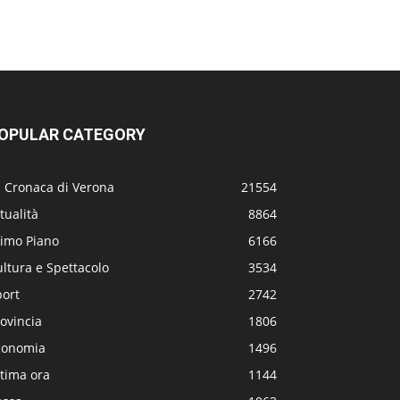
OPULAR CATEGORY
a Cronaca di Verona
21554
tualità
8864
rimo Piano
6166
ltura e Spettacolo
3534
port
2742
ovincia
1806
conomia
1496
tima ora
1144