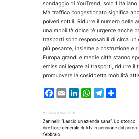
sondaggio di YouTrend, solo 1 italiano 
Ma traffico congestionato significa an
polveri sottili. Ridurre il numero delle 
una mobilità dolce “è urgente anche per 
trasporti sono responsabili di circa un q
più pesante, insieme a costruzione e ri
Europa grandi e medie città stanno sp
emissioni legate ai trasporti, ridurre il
promuovere la cosiddetta mobilità attiv
Facebook
Email
LinkedIn
WhatsAp
Telegr
Cond
Articolo precedente
Zaninelli: “Lascio un’azienda sana”. Lo storico
direttore generale di Atv in pensione dal primo
febbraio