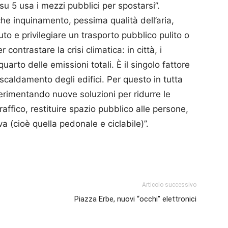
su 5 usa i mezzi pubblici per spostarsi”.
che inquinamento, pessima qualità dell’aria,
auto e privilegiare un trasporto pubblico pulito o
contrastare la crisi climatica: in città, i
uarto delle emissioni totali. È il singolo fattore
scaldamento degli edifici. Per questo in tutta
erimentando nuove soluzioni per ridurre le
 traffico, restituire spazio pubblico alle persone,
a (cioè quella pedonale e ciclabile)”.
p
am
ividi
Articolo successivo
Piazza Erbe, nuovi “occhi” elettronici