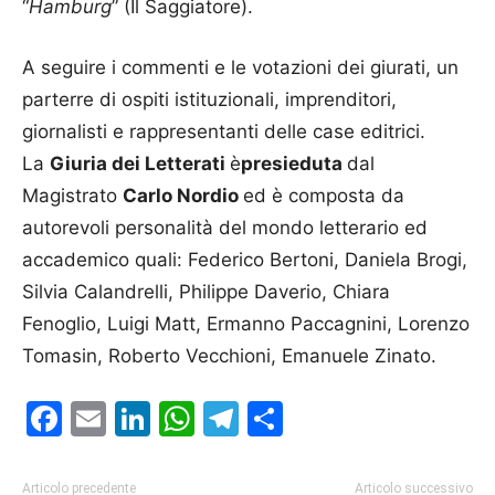
“
Hamburg
” (Il Saggiatore).
A seguire i commenti e le votazioni dei giurati, un
parterre di ospiti istituzionali, imprenditori,
giornalisti e rappresentanti delle case editrici.
La
Giuria dei Letterati
è
presieduta
dal
Magistrato
Carlo Nordio
ed è composta da
autorevoli personalità del mondo letterario ed
accademico quali: Federico Bertoni, Daniela Brogi,
Silvia Calandrelli, Philippe Daverio, Chiara
Fenoglio, Luigi Matt, Ermanno Paccagnini, Lorenzo
Tomasin, Roberto Vecchioni, Emanuele Zinato.
Facebook
Email
LinkedIn
WhatsApp
Telegram
Condividi
Articolo precedente
Articolo successivo