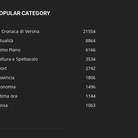
OPULAR CATEGORY
a Cronaca di Verona
21554
tualità
8864
rimo Piano
6166
ltura e Spettacolo
3534
port
2742
ovincia
1806
conomia
1496
tima ora
1144
assa
1063