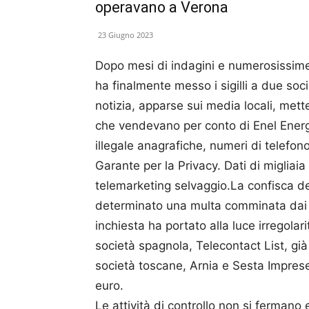
operavano a Verona
23 Giugno 2023
Dopo mesi di indagini e numerosissime
ha finalmente messo i sigilli a due soc
notizia, apparse sui media locali, mett
che vendevano per conto di Enel Ener
illegale anagrafiche, numeri di telefono
Garante per la Privacy. Dati di migliai
telemarketing selvaggio.La confisca dei 
determinato una multa comminata dai fin
inchiesta ha portato alla luce irregolar
società spagnola, Telecontact List, già
società toscane, Arnia e Sesta Imprese
euro.
Le attività di controllo non si fermano