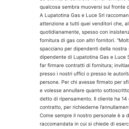
qualcosa sembra muoversi sul fronte de
A Lupatotina Gas e Luce Srl raccoma
attenzione a tutti quei venditori che, a
quotidianamente, spesso con insistenza
fornitura di gas con altri fornitori. “Mol
spacciano per dipendenti della nostra 
dipendente di Lupatotina Gas e Luce Sr
far firmare contratti di fornitura; inviti
presso i nostri uffici o presso le autor
persone. Per chi avesse firmato per sf
e volesse annullare quanto sottoscritto,
detto di ripensamento. Il cliente ha 14 
contratto, per richiederne l’annullame
Come sempre il nostro personale è a di
raccomandata in cui si chiede di esercit