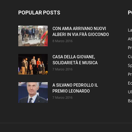
POPULAR POSTS
P
CON AMIA ARRIVANO NUOVI
L
ALBERI IN VIA FRÀ GIOCONDO
At
8 Marzo 2016
P
Cu
CASA DELLA GIOVANE,
SOLIDARIETÀ E MUSICA
S
7 Marzo 2016
Pr
E
A SILVANO PEDROLLO IL
PREMIO LEONARDO
Ul
7 Marzo 2016
B