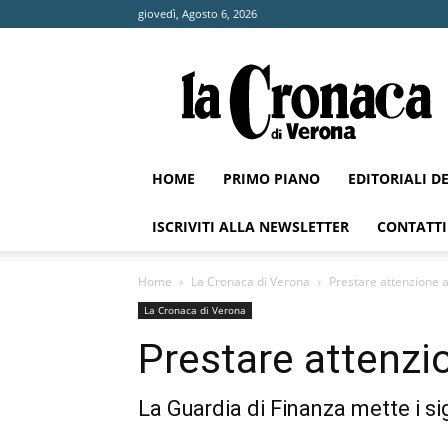
giovedì, Agosto 6, 2026
La
Cronaca
di
Verona
HOME
PRIMO PIANO
EDITORIALI D
ISCRIVITI ALLA NEWSLETTER
CONTATTI
Home
La Cronaca di Verona
Prestare attenzione ai
La Cronaca di Verona
Prestare attenzio
La Guardia di Finanza mette i sig