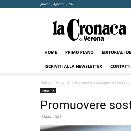
giovedì, Agosto 6, 2026
La
Cronaca
di
Verona
HOME
PRIMO PIANO
EDITORIALI D
ISCRIVITI ALLA NEWSLETTER
CONTATTI
Home
Attualità
Promuovere sostegno e innovazio
Attualità
Promuovere sost
6 Marzo 2026