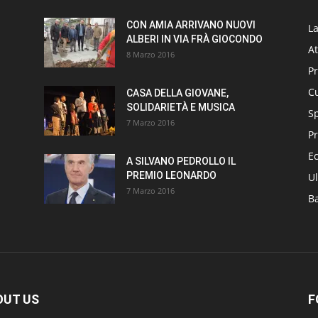
CON AMIA ARRIVANO NUOVI
L
ALBERI IN VIA FRÀ GIOCONDO
At
8 Marzo 2016
P
Cu
CASA DELLA GIOVANE,
SOLIDARIETÀ E MUSICA
S
7 Marzo 2016
Pr
E
A SILVANO PEDROLLO IL
PREMIO LEONARDO
Ul
7 Marzo 2016
B
OUT US
F