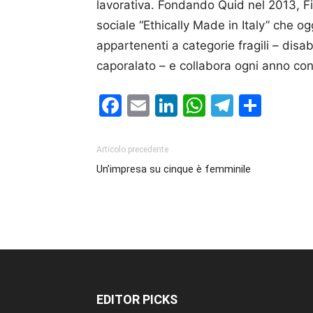
lavorativa. Fondando Quid nel 2013, Fis
sociale “Ethically Made in Italy” che og
appartenenti a categorie fragili – disab
caporalato – e collabora ogni anno con 
Facebook
Email
LinkedIn
WhatsAp
Telegr
Cond
Articolo precedente
Un’impresa su cinque è femminile
EDITOR PICKS