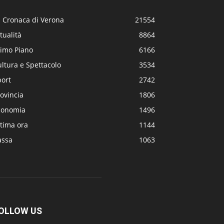
a Cronaca di Verona
21554
tualità
8864
rimo Piano
6166
ltura e Spettacolo
3534
port
2742
ovincia
1806
conomia
1496
tima ora
1144
assa
1063
OLLOW US