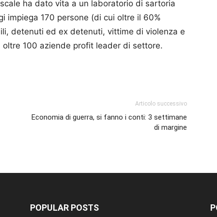
cale ha dato vita a un laboratorio di sartoria
gi impiega 170 persone (di cui oltre il 60%
ili, detenuti ed ex detenuti, vittime di violenza e
oltre 100 aziende profit leader di settore.
p
am
ividi
Articolo successivo
Economia di guerra, si fanno i conti: 3 settimane
di margine
POPULAR POSTS
P