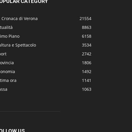
OPULAR CATEGORY
a Cronaca di Verona
21554
tualità
8863
rimo Piano
6158
ltura e Spettacolo
3534
port
2742
ovincia
1806
conomia
1492
tima ora
1141
assa
1063
OLLOW US