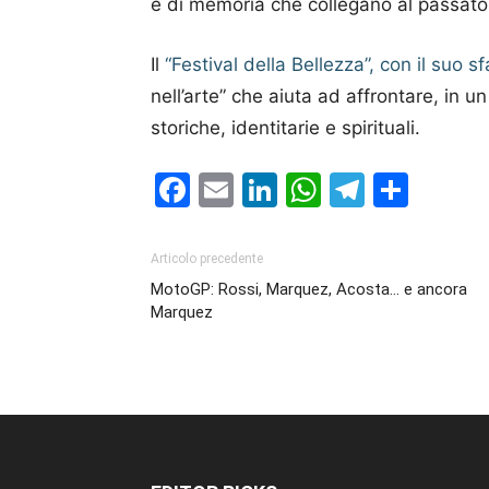
e di memoria che collegano al passato 
Il
“Festival della Bellezza”, con il suo
nell’arte” che aiuta ad affrontare, in u
storiche, identitarie e spirituali.
Facebook
Email
LinkedIn
WhatsAp
Telegr
Cond
Articolo precedente
MotoGP: Rossi, Marquez, Acosta… e ancora
Marquez