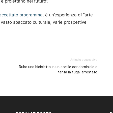
e proiettano nel futuro”.
 sfaccettato programma
, è un’esperienza di “arte
n vasto spaccato culturale, varie prospettive
p
am
ividi
Articolo successivo
Ruba una bicicletta in un cortile condominiale e
tenta la fuga: arrestato