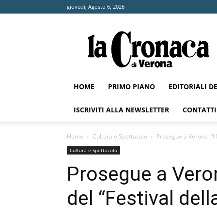
giovedì, Agosto 6, 2026
La
Cronaca
di
Verona
HOME
PRIMO PIANO
EDITORIALI D
ISCRIVITI ALLA NEWSLETTER
CONTATTI
Home
Cultura e Spettacolo
Prosegue a Verona l’11
Cultura e Spettacolo
Prosegue a Veron
del “Festival dell