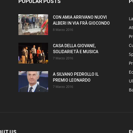
POPULAR POSTS
P
CON AMIA ARRIVANO NUOVI
L
ALBERI IN VIA FRÀ GIOCONDO
At
8 Marzo 2016
P
Cu
CASA DELLA GIOVANE,
SOLIDARIETÀ E MUSICA
S
7 Marzo 2016
Pr
E
A SILVANO PEDROLLO IL
PREMIO LEONARDO
Ul
7 Marzo 2016
B
OUT US
F