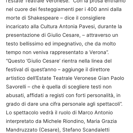
l’Estate Teatrale Verone­se. “Con la prosa entriamo
nel cuore dei festeggiamenti per i 400 anni dalla
morte di Shake­speare – dice il consigliere
incaricato alla Cultura Antonia Pavesi, durante la
presentazione di Giulio Cesare, – attraverso un
testo bellissimo ed impegnativo, che da molto
tempo non ve­ni­­va rappresentato a Verona”.
“Questo ‘Giulio Cesare’ rientra nella linea del
festival di quest’anno – aggiunge il direttore
artistico dell’Estate Tea­trale Veronese Gian Paolo
Savo­relli – che è quella di scegliere testi non
abusati, affidati a registi con forti personalità, in
grado di dare una cifra personale agli spettacoli”.
Lo spettacolo vedrà il ruolo di Marco Antonio
interpretato da Michele Riondino, Maria Gra­zia
Man­druz­zato (Cesare), Ste­fano Scan­daletti