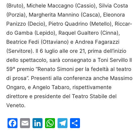
(Bruto), Mi­che­le Mac­ca­gno (Cassio), Sil­via Co­sta
(Por­zia), Margherita Man­nino (Ca­sca), Eleonora
Pa­niz­zo (De­cio), Pietro Quadri­no (Metello), Riccar­
do Gamba (Le­pido), Ra­quel Gual­tero (Cin­na),
Beatrice Fedi (Ottaviano) e An­drea Fagarazzi
(Servitore). Il 6 luglio alle ore 21, prima dell’inizio
dello spettacolo, sarà consegnato a Toni Servillo Il
59° premio “Renato Simoni per la fedeltà al teatro
di prosa”. Presenti alla conferenza anche Massimo
Ongaro, e Angelo Tabaro, rispettivamente
direttore e presidente del Teatro Stabile del
Veneto.
Facebook
Email
LinkedIn
WhatsApp
Telegram
Condividi