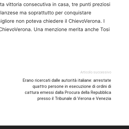
ta vittoria consecutiva in casa, tre punti preziosi
llanzese ma soprattutto per conquistare
igliore non poteva chiedere il ChievoVerona. I
el ChievoVerona. Una menzione merita anche Tosi
p
am
ividi
Articolo successivo
Erano ricercati dalle autorità italiane: arrestate
quattro persone in esecuzione di ordini di
cattura emessi dalla Procura della Repubblica
presso il Tribunale di Verona e Venezia