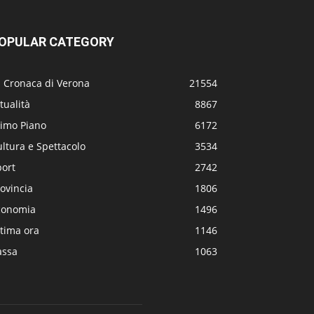
OPULAR CATEGORY
a Cronaca di Verona
21554
tualità
8867
rimo Piano
6172
ltura e Spettacolo
3534
port
2742
ovincia
1806
conomia
1496
tima ora
1146
assa
1063