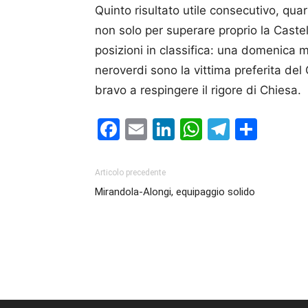
Quinto risultato utile consecutivo, quar
non solo per superare proprio la Caste
posizioni in classifica: una domenica m
neroverdi sono la vittima preferita d
bravo a respingere il rigore di Chiesa.
Facebook
Email
LinkedIn
WhatsAp
Telegr
Cond
Articolo precedente
Mirandola-Alongi, equipaggio solido