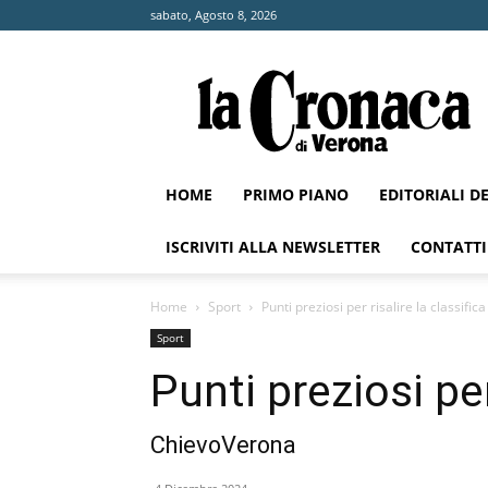
sabato, Agosto 8, 2026
La
Cronaca
di
Verona
HOME
PRIMO PIANO
EDITORIALI D
ISCRIVITI ALLA NEWSLETTER
CONTATTI
Home
Sport
Punti preziosi per risalire la classifica
Sport
Punti preziosi per
ChievoVerona