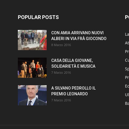
POPULAR POSTS
P
CON AMIA ARRIVANO NUOVI
L
ALBERI IN VIA FRÀ GIOCONDO
At
8 Marzo 2016
P
Cu
CASA DELLA GIOVANE,
SOLIDARIETÀ E MUSICA
S
7 Marzo 2016
Pr
E
A SILVANO PEDROLLO IL
PREMIO LEONARDO
Ul
7 Marzo 2016
B