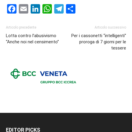
Facebook
Email
LinkedIn
WhatsApp
Telegram
Condividi
Articolo precedente
Articolo successivo
Lotta contro l’abusivismo
Per i cassonetti “intelligenti”
“Anche noi nel censimento”
proroga di 7 giorni per le
tessere
EDITOR PICKS