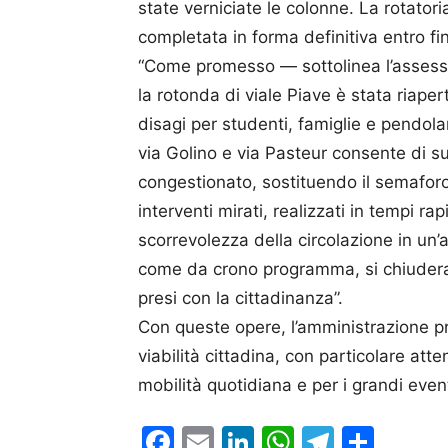
state verniciate le colonne. La rotatori
completata in forma definitiva entro fi
“Come promesso — sottolinea l’assesso
la
rotonda
di viale Piave è stata riapert
disagi per studenti, famiglie e pendolar
via Golino e via Pasteur consente di su
congestionato, sostituendo il semaforo 
interventi mirati, realizzati in tempi ra
scorrevolezza della circolazione in un’a
come da crono programma, si chiuderann
presi con la cittadinanza”.
Con queste opere, l’amministrazione 
viabilità cittadina, con particolare at
mobilità quotidiana e per i grandi eventi 
Facebook
Email
LinkedIn
WhatsAp
Telegr
Cond