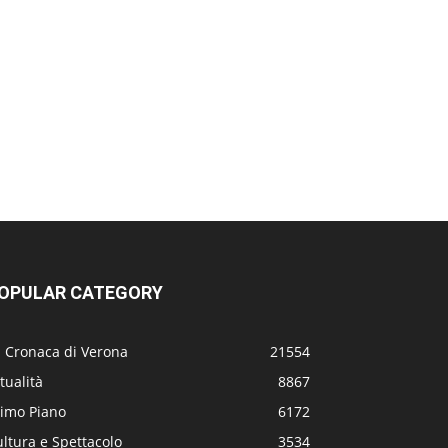
OPULAR CATEGORY
a Cronaca di Verona
21554
tualità
8867
rimo Piano
6172
ltura e Spettacolo
3534