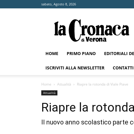
sabato, Agosto 8, 2026
La
Cronaca
di
Verona
HOME
PRIMO PIANO
EDITORIALI D
ISCRIVITI ALLA NEWSLETTER
CONTATTI
Home
Attualità
Riapre la rotonda di Viale Piave
Attualità
Riapre la rotonda
Il nuovo anno scolastico parte co