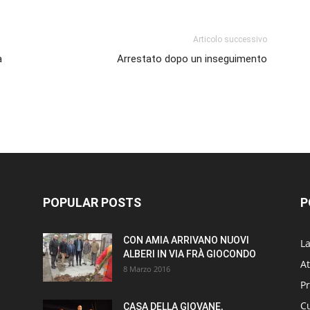
Articolo successivo
a
Arrestato dopo un inseguimento
POPULAR POSTS
P
CON AMIA ARRIVANO NUOVI
L
ALBERI IN VIA FRÀ GIOCONDO
At
8 Marzo 2016
P
Cu
CASA DELLA GIOVANE,