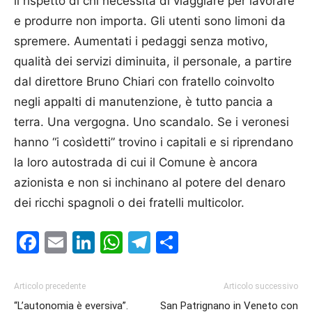
il rispetto di chi necessita di viaggiare per lavorare
e produrre non importa. Gli utenti sono limoni da
spremere. Aumentati i pedaggi senza motivo,
qualità dei servizi diminuita, il personale, a partire
dal direttore Bruno Chiari con fratello coinvolto
negli appalti di manutenzione, è tutto pancia a
terra. Una vergogna. Uno scandalo. Se i veronesi
hanno “i cosìdetti” trovino i capitali e si riprendano
la loro autostrada di cui il Comune è ancora
azionista e non si inchinano al potere del denaro
dei ricchi spagnoli o dei fratelli multicolor.
Facebook
Email
LinkedIn
WhatsApp
Telegram
Condividi
Articolo precedente
Articolo successivo
“L’autonomia è eversiva”.
San Patrignano in Veneto con