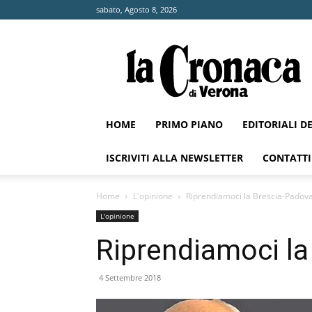
sabato, Agosto 8, 2026
La
Cronaca
di
Verona
HOME
PRIMO PIANO
EDITORIALI D
ISCRIVITI ALLA NEWSLETTER
CONTATTI
Home
L'opinione
Riprendiamoci la Brescia-Padov
L'opinione
Riprendiamoci la
4 Settembre 2018