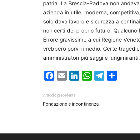
patria. La Brescia-Padova non andava
azienda in utile, moderna, competitiva
solo dava lavoro e sicurezza a centin
non certi del proprio futuro. Qual­cuno
Errore gravissimo a cui Regione Venet
vreb­bero porvi rimedio. Certe tragedie
amministratori più saggi e lungimiranti.
Facebook
Email
LinkedIn
WhatsAp
Telegr
Cond
Articolo precedente
Fondazione e incontinenza.