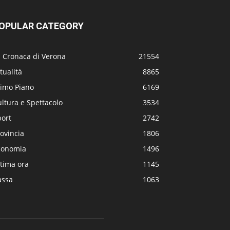
OPULAR CATEGORY
a Cronaca di Verona
21554
tualità
8865
rimo Piano
6169
ltura e Spettacolo
3534
port
2742
ovincia
1806
conomia
1496
tima ora
1145
assa
1063