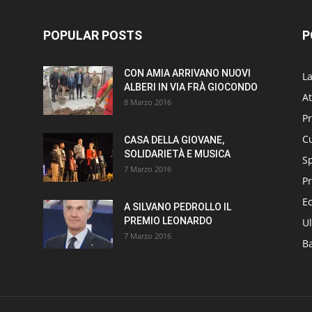
POPULAR POSTS
P
CON AMIA ARRIVANO NUOVI
L
ALBERI IN VIA FRÀ GIOCONDO
At
8 Marzo 2016
P
Cu
CASA DELLA GIOVANE,
SOLIDARIETÀ E MUSICA
S
7 Marzo 2016
Pr
E
A SILVANO PEDROLLO IL
PREMIO LEONARDO
Ul
7 Marzo 2016
B