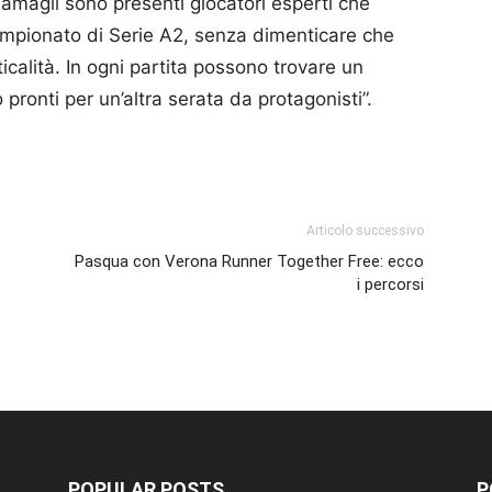
Ramagli sono presenti giocatori esperti che
campionato di Serie A2, senza dimenticare che
icalità. In ogni partita possono trovare un
pronti per un’altra serata da protagonisti”.
p
am
ividi
Articolo successivo
Pasqua con Verona Runner Together Free: ecco
i percorsi
POPULAR POSTS
P