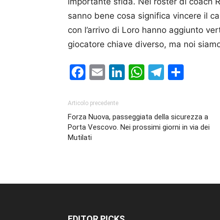
importante sfida. Nel roster di coach 
sanno bene cosa significa vincere il 
con l’arrivo di Loro hanno aggiunto vert
giocatore chiave diverso, ma noi siamo 
Facebook
Email
LinkedIn
WhatsAp
Telegr
Cond
Articolo precedente
Forza Nuova, passeggiata della sicurezza a
Porta Vescovo. Nei prossimi giorni in via dei
Mutilati
EDITOR PICKS