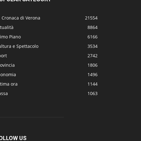
a Cronaca di Verona
21554
tualità
8864
rimo Piano
6166
ltura e Spettacolo
3534
port
2742
ovincia
1806
conomia
1496
tima ora
1144
assa
1063
OLLOW US