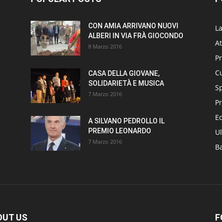
CON AMIA ARRIVANO NUOVI
L
ALBERI IN VIA FRÀ GIOCONDO
At
8 Marzo 2016
P
Cu
CASA DELLA GIOVANE,
SOLIDARIETÀ E MUSICA
S
7 Marzo 2016
Pr
E
A SILVANO PEDROLLO IL
PREMIO LEONARDO
Ul
7 Marzo 2016
B
OUT US
F