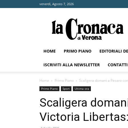
venerdì, Agosto 7, 2026
La
Cronaca
di
Verona
HOME
PRIMO PIANO
EDITORIALI D
ISCRIVITI ALLA NEWSLETTER
CONTATTI
Home
Primo Piano
Scaligera domani a Pesaro contro
Primo Piano
Sport
Ultima ora
Scaligera domani
Victoria Libertas: