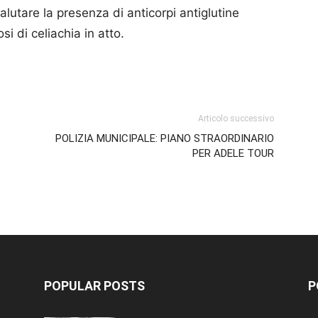
alutare la presenza di anticorpi antiglutine
i di celiachia in atto.
p
am
ividi
Articolo successivo
POLIZIA MUNICIPALE: PIANO STRAORDINARIO
PER ADELE TOUR
POPULAR POSTS
P