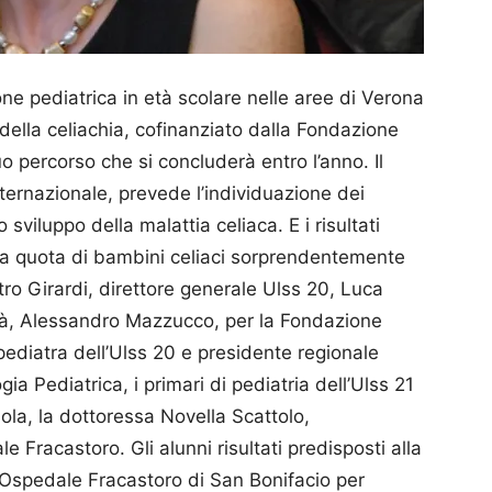
one pediatrica in età scolare nelle aree di Verona
ella celiachia, cofinanziato dalla Fondazione
 percorso che si concluderà entro l’anno. Il
nternazionale, prevede l’individuazione dei
sviluppo della malattia celiaca. E i risultati
una quota di bambini celiaci sorprendentemente
etro Girardi, direttore generale Ulss 20, Luca
ità, Alessandro Mazzucco, per la Fondazione
pediatra dell’Ulss 20 e presidente regionale
ia Pediatrica, i primari di pediatria dell’Ulss 21
ola, la dottoressa Novella Scattolo,
e Fracastoro. Gli alunni risultati predisposti alla
l’Ospedale Fracastoro di San Bonifacio per