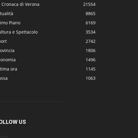
a Cronaca di Verona
21554
tualità
8865
rimo Piano
6169
ltura e Spettacolo
3534
port
2742
ovincia
1806
conomia
1496
tima ora
1145
assa
1063
OLLOW US