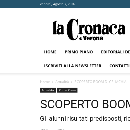
venerdì, Agosto 7, 2026
La
Cronaca
di
Verona
HOME
PRIMO PIANO
EDITORIALI D
ISCRIVITI ALLA NEWSLETTER
CONTATTI
Home
Attualità
SCOPERTO BOOM DI CELIACHIA
Attualità
Primo Piano
SCOPERTO BOOM
Gli alunni risultati predisposti, 