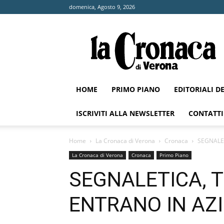
domenica, Agosto 9, 2026
La
Cronaca
di
Verona
HOME
PRIMO PIANO
EDITORIALI D
ISCRIVITI ALLA NEWSLETTER
CONTATTI
Home
La Cronaca di Verona
Cronaca
SEGNALE
La Cronaca di Verona
Cronaca
Primo Piano
SEGNALETICA, 
ENTRANO IN AZ