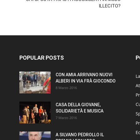
ILLECITO?
POPULAR POSTS
P
CON AMIA ARRIVANO NUOVI
L
ALBERI IN VIA FRÀ GIOCONDO
At
8 Marzo 2016
P
Cu
CASA DELLA GIOVANE,
SOLIDARIETÀ E MUSICA
S
7 Marzo 2016
Pr
E
A SILVANO PEDROLLO IL