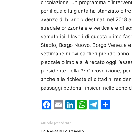
circolazione. un programma d’intervent
per il quale la giunta ha stanziato oltr
avanzo di bilancio destinati nel 2018 a
stradale orizzontale e verticale e di s
semaforici. I lavori di questa prima fas
Stadio, Borgo Nuovo, Borgo Venezia 
settimane nuovi cantieri prenderanno il 
piazzale olimpia si è recato oggi l’ass
presidente della 3ᵃ Circoscrizione, per 
anche alle richieste di cittadini resid
passaggi pedonali insicuri nelle zone d
Facebook
Email
LinkedIn
WhatsAp
Telegr
Cond
Articolo precedente
LA PREMIATA COPPIA