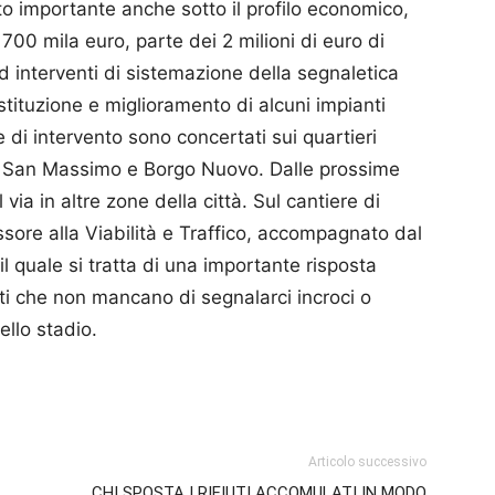
o importante anche sotto il profilo economico,
e 700 mila euro, parte dei 2 milioni di euro di
d interventi di sistemazione della segnaletica
ostituzione e miglioramento di alcuni impianti
e di intervento sono concertati sui quartieri
e San Massimo e Borgo Nuovo. Dalle prossime
via in altre zone della città. Sul cantiere di
essore alla Viabilità e Traffico, accompagnato dal
il quale si tratta di una importante risposta
enti che non mancano di segnalarci incroci o
ello stadio.
p
am
ividi
Articolo successivo
CHI SPOSTA I RIFIUTI ACCOMULATI IN MODO