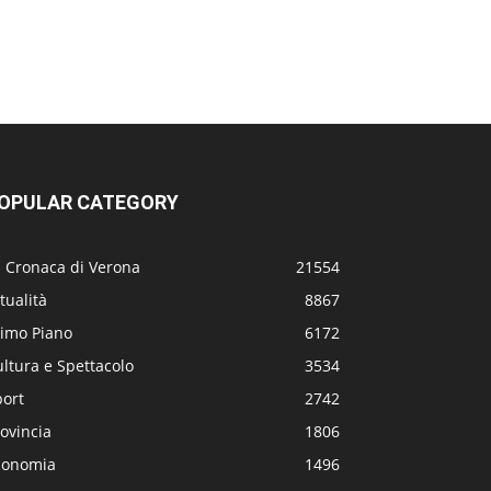
OPULAR CATEGORY
a Cronaca di Verona
21554
tualità
8867
rimo Piano
6172
ltura e Spettacolo
3534
port
2742
ovincia
1806
conomia
1496