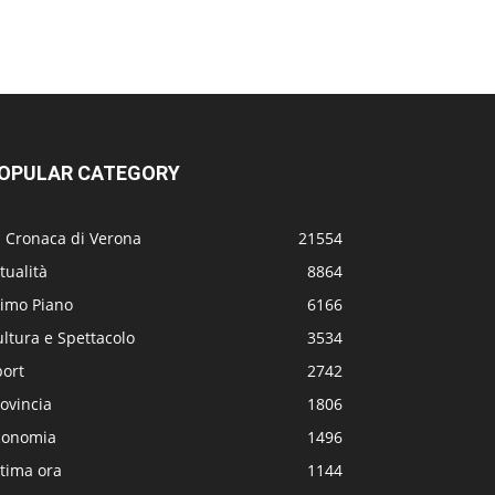
OPULAR CATEGORY
a Cronaca di Verona
21554
tualità
8864
rimo Piano
6166
ltura e Spettacolo
3534
port
2742
ovincia
1806
conomia
1496
tima ora
1144