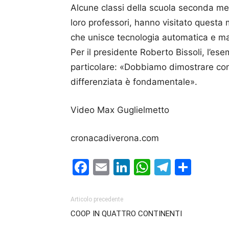
Alcune classi della scuola seconda m
loro professori, hanno visitato questa m
che unisce tecnologia automatica e ma
Per il presidente Roberto Bissoli, l’ese
particolare: «Dobbiamo dimostrare con i
differenziata è fondamentale».
Video Max Guglielmetto
cronacadiverona.com
Facebook
Email
LinkedIn
WhatsAp
Telegr
Cond
Articolo precedente
COOP IN QUATTRO CONTINENTI