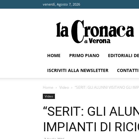
venerdì, Agosto 7, 2026
La
Cronaca
di
Verona
HOME
PRIMO PIANO
EDITORIALI D
ISCRIVITI ALLA NEWSLETTER
CONTATTI
Home
Video
“SERIT: GLI ALUNNI VISITANO GLI IMP
Video
“SERIT: GLI ALU
IMPIANTI DI RIC