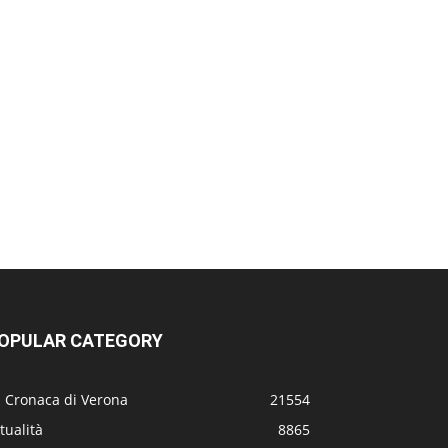
OPULAR CATEGORY
a Cronaca di Verona
21554
tualità
8865