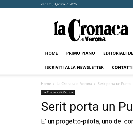
venerdì, Agosto 7, 2026
La
Cronaca
di
Verona
HOME
PRIMO PIANO
EDITORIALI D
ISCRIVITI ALLA NEWSLETTER
CONTATTI
Home
La Cronaca di Verona
Serit porta un Punto 
La Cronaca di Verona
Serit porta un Pu
E’ un progetto-pilota, uno dei co