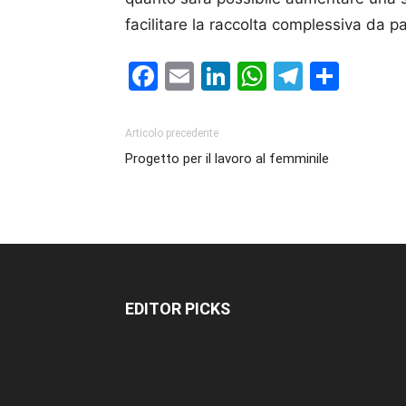
facilitare la raccolta complessiva da pa
Facebook
Email
LinkedIn
WhatsAp
Telegr
Cond
Articolo precedente
Progetto per il lavoro al femminile
EDITOR PICKS