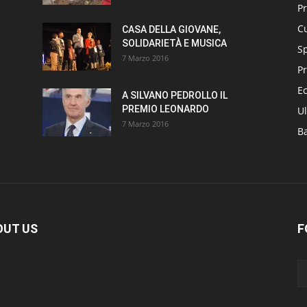
P
Cu
CASA DELLA GIOVANE,
SOLIDARIETÀ E MUSICA
S
7 Marzo 2016
Pr
E
A SILVANO PEDROLLO IL
PREMIO LEONARDO
Ul
7 Marzo 2016
B
OUT US
F