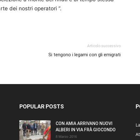
rte dei nostri operatori “.
p
am
ividi
Articolo successivo
Si tengono i legami con gli emigrati
POPULAR POSTS
P
CON AMIA ARRIVANO NUOVI
L
ALBERI IN VIA FRÀ GIOCONDO
At
8 Marzo 2016