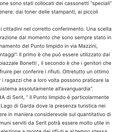
ne sono stati collocati dei cassonetti “speciali”
nere: dai toner delle stampanti, ai piccoli
 i cittadini nel corretto conferimento. Una scelta
strazione dal momento che sono sempre stato in
ionamento del Punto limpido in via Mazzini,
ntaggi”: Il primo è che può essere utilizzato dai
iazzale Bonetti , il secondo è che i genitori che
uire per conferire i rifiuti. Oltretutto un ottimo
 ragazzi che a loro volta possono praticare la
 sistema assolutamente all’avanguardia”.
di Serit, “ il Punto limpido è particolarmente
 Lago di Garda dove la presenza turistica nei
ere in maniera considerevole sul quantitativo di
Comuni serviti da Serit potrà essere molto utile in
lezione a monte dei rifiuti e al tempo stessa