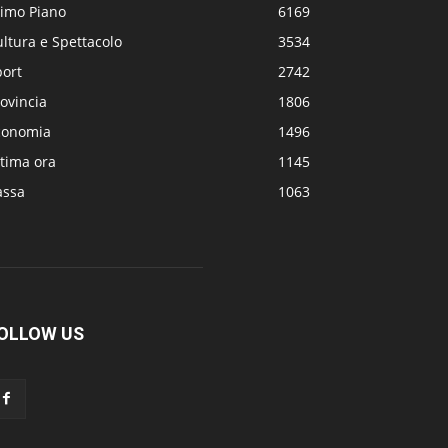
rimo Piano
6169
ltura e Spettacolo
3534
port
2742
ovincia
1806
conomia
1496
tima ora
1145
assa
1063
OLLOW US