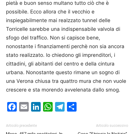
pietà e buon senso multano tutto ciò che è
possibile. Ecco allora che il vecchio e
inspiegabilmente mai realzzato tunnel delle
Torricelle sarebbe una indispensabile valvola di
sfogo del traffico. Non si capisce bene,
nonostante i finanziamenti perchè non sia ancora
stato realizzato. lo chiedono gli imprenditori, i
cittadini, gli abitanti del centro e della cintura
urbana. Nonostante questo rimane un sogno di
una Verona chiusa tra quattro mura che non vuole
crescere e sta morendo avvelenata dallo smog.
Facebook
Email
LinkedIn
WhatsApp
Telegram
Condividi
Articolo precedente
Articolo successivo
Maso, 457 mila spettatori. In
Caso “Striscia la Notizia”,