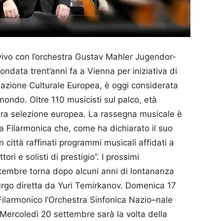
 vivo con l’orchestra Gustav Mahler Jugendor­
ondata trent’anni fa a Vienna per iniziativa di
­zione Culturale Europea, è oggi considerata
 mondo. Oltre 110 musicisti sul palco, età
era selezione europea. La rassegna musicale è
Filar­­mo­­nica che, come ha dichiarato il suo
n città raffinati programmi musicali affidati a
ori e solisti di prestigio”. I prossimi
tembre torna dopo alcuni anni di lontananza
burgo diretta da Yuri Temirkanov. Domenica 17
ilar­monico l’Orche­stra Sinfo­ni­ca Nazio–nale
 Mercoledì 20 settembre sarà la volta della