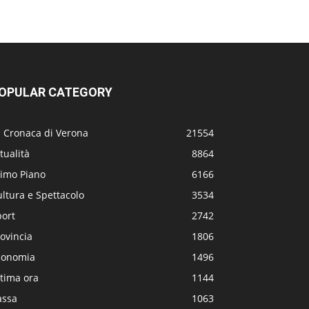
OPULAR CATEGORY
a Cronaca di Verona
21554
tualità
8864
rimo Piano
6166
ltura e Spettacolo
3534
port
2742
ovincia
1806
conomia
1496
tima ora
1144
assa
1063