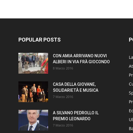
POPULAR POSTS
P
CON AMIA ARRIVANO NUOVI
L
ALBERI IN VIA FRÀ GIOCONDO
At
8 Marzo 2016
P
Cu
CASA DELLA GIOVANE,
SOLIDARIETÀ E MUSICA
S
7 Marzo 2016
Pr
E
A SILVANO PEDROLLO IL
PREMIO LEONARDO
Ul
7 Marzo 2016
B