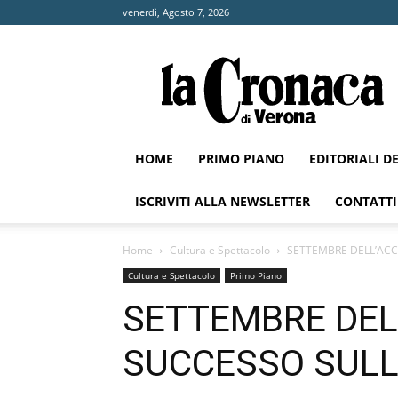
venerdì, Agosto 7, 2026
La
Cronaca
di
Verona
HOME
PRIMO PIANO
EDITORIALI D
ISCRIVITI ALLA NEWSLETTER
CONTATTI
Home
Cultura e Spettacolo
SETTEMBRE DELL’ACC
Cultura e Spettacolo
Primo Piano
SETTEMBRE DEL
SUCCESSO SULL