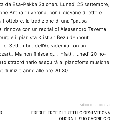
retta da Esa-Pekka Salo­nen. Lunedì 25 settembre,
zione Arena di Verona, con il giovane direttore
1 ottobre, la tradizione di una “pausa
si rinnova con un recital di Ales­sandro Taverna.
urg e il pianista Kristian Bezui­den­hout
el Settem­bre dell’Ac­ca­de­mia con un
t.. Ma non finisce qui, infatti, lunedì 20 no­
to straordinario eseguirà al pianoforte musiche
rti inizieranno alle ore 20.30.
p
am
ividi
Articolo successivo
RI
EDERLE, EROE DI TUTTI I GIORNI VERONA
ONORA IL SUO SACRIFICIO