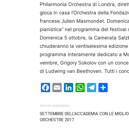
Philar­monia Orche­stra di Lon­dra, di
gioca in casa l’Orche­stra della Fonda­
francese Julien Masmondet. Dome­nica 
pianistica” nel programma del festival 
Do­menica 5 ottobre, la Ca­merata Salz­b
chiuderanno la ventiseiesima edizione d
programma interamente dedicato a Mozar
vembre, Grigory Sokolov con un concer
di Ludwing van Beethoven. Tutti i conce
Facebook
Email
LinkedIn
WhatsAp
Telegr
Cond
Articolo precedente
SETTEMBRE DELL’ACCADEMIA CON LE MIGLIO
ORCHESTRE 2017