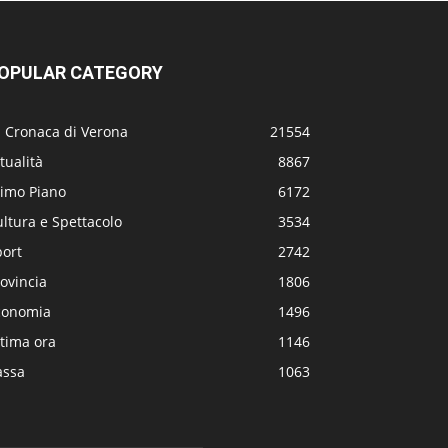
OPULAR CATEGORY
a Cronaca di Verona
21554
tualità
8867
rimo Piano
6172
ltura e Spettacolo
3534
port
2742
ovincia
1806
conomia
1496
tima ora
1146
assa
1063