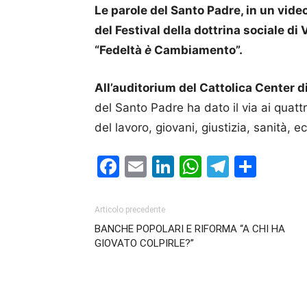
Le parole del Santo Padre, in un vid
del Festival della dottrina sociale di 
“Fedeltà
è
Cambiamento”.
All’auditorium del Cattolica Center d
del Santo Padre ha dato il via ai quattr
del lavoro, giovani, giustizia, sanità, 
Facebook
Email
LinkedIn
WhatsAp
Telegr
Cond
Articolo precedente
BANCHE POPOLARI E RIFORMA “A CHI HA
GIOVATO COLPIRLE?”