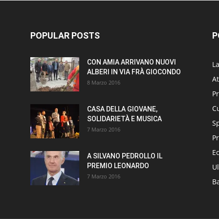
POPULAR POSTS
P
CON AMIA ARRIVANO NUOVI
L
ALBERI IN VIA FRÀ GIOCONDO
At
8 Marzo 2016
P
Cu
CASA DELLA GIOVANE,
SOLIDARIETÀ E MUSICA
S
7 Marzo 2016
Pr
E
A SILVANO PEDROLLO IL
PREMIO LEONARDO
Ul
7 Marzo 2016
B