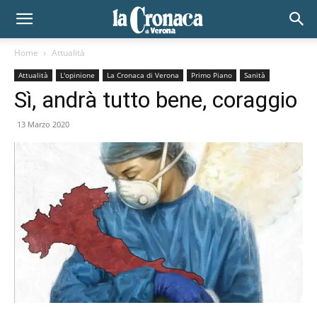
Home
Attualità
Attualità
L'opinione
La Cronaca di Verona
Primo Piano
Sanità
Sì, andrà tutto bene, coraggio
13 Marzo 2020