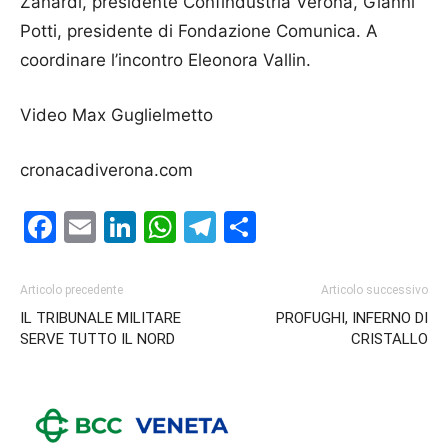
Za­nardi, presidente Confindustria Verona, Gianni
Potti, presidente di Fonda­zione Comunica. A
coordinare l’incontro Eleonora Vallin.
Video Max Guglielmetto
cronacadiverona.com
Facebook
Email
LinkedIn
WhatsApp
Telegram
Condividi
Articolo precedente
Articolo successivo
IL TRIBUNALE MILITARE
PROFUGHI, INFERNO DI
SERVE TUTTO IL NORD
CRISTALLO