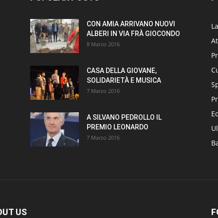
CON AMIA ARRIVANO NUOVI
L
ALBERI IN VIA FRÀ GIOCONDO
At
8 Marzo 2016
P
Cu
CASA DELLA GIOVANE,
SOLIDARIETÀ E MUSICA
S
7 Marzo 2016
Pr
E
A SILVANO PEDROLLO IL
PREMIO LEONARDO
Ul
7 Marzo 2016
B
OUT US
F