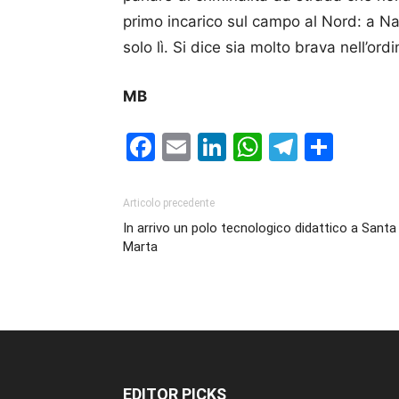
primo incarico sul campo al Nord: a Nap
solo lì. Si dice sia molto brava nell’or
MB
Facebook
Email
LinkedIn
WhatsAp
Telegr
Cond
Articolo precedente
In arrivo un polo tecnologico didattico a Santa
Marta
EDITOR PICKS