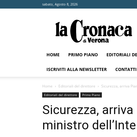
sabato, Agosto 8, 2026
La
Cronaca
di
Verona
HOME
PRIMO PIANO
EDITORIALI D
ISCRIVITI ALLA NEWSLETTER
CONTATTI
Home
Editoriali del direttore
Sicurezza, arriva Pian
Editoriali del direttore
Primo Piano
Sicurezza, arriva 
ministro dell’Int