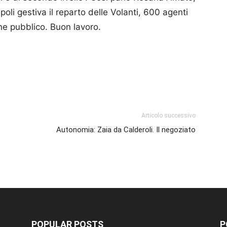
oli gestiva il reparto delle Volanti, 600 agenti
dine pubblico. Buon lavoro.
p
am
ividi
Articolo successivo
Autonomia: Zaia da Calderoli. Il negoziato
POPULAR POSTS
P