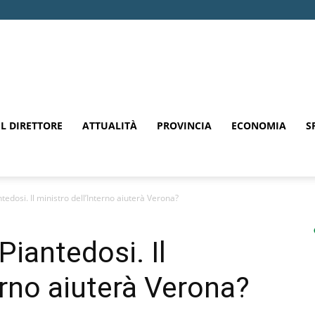
EL DIRETTORE
ATTUALITÀ
PROVINCIA
ECONOMIA
S
tedosi. Il ministro dell’Interno aiuterà Verona?
Piantedosi. Il
erno aiuterà Verona?