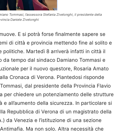
amiano Tommasi, l’assessora Stefania Zivelonghi, il presidente della
rovincia Daniele Zivelonghi
muove. E si potrà forse finalmente sapere se
mi di città e provincia mettendo fine al solito e
olitiche. Martedì 8 arriverà infatti in città il
itato da tempo dal sindaco Damiano Tommasi e
stituzionale per il nuovo questore, Rosaria Amato
 dalla Cronaca di Verona. Piantedosi risponde
 Tommasi, dal presidente della Provincia Flavio
ncia per chiedere un potenziamento delle strutture
à e all’aumento della sicurezza. In particolare si
ella Repubblica di Verona di un magistrato della
A.) da Venezia e l’istituzione di una sezione
 Antimafia. Ma non solo. Altra necessità che