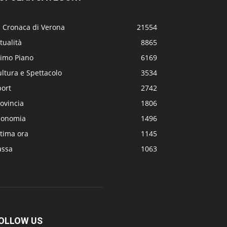
a Cronaca di Verona
21554
tualità
8865
rimo Piano
6169
ltura e Spettacolo
3534
port
2742
ovincia
1806
conomia
1496
tima ora
1145
assa
1063
OLLOW US