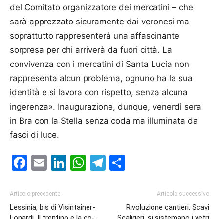
del Comitato organizzatore dei mercatini – che
sarà apprezzato sicuramente dai veronesi ma
soprattutto rappresenterà una affascinante
sorpresa per chi arriverà da fuori città. La
convivenza con i mercatini di Santa Lucia non
rappresenta alcun problema, ognuno ha la sua
identità e si lavora con rispetto, senza alcuna
ingerenza». Inaugurazione, dunque, venerdì sera
in Bra con la Stella senza coda ma illuminata da
fasci di luce.
Facebook
Email
LinkedIn
WhatsApp
Telegram
Condividi
Articolo precedente
Articolo successivo
Lessinia, bis di Visintainer-
Rivoluzione cantieri. Scavi
Lonardi. Il trentino e la co-
Scaligeri, si sistemano i vetri