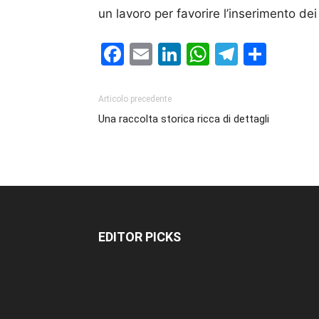
un lavoro per favorire l’inserimento dei 
Facebook
Email
LinkedIn
WhatsAp
Telegr
Cond
Articolo precedente
Una raccolta storica ricca di dettagli
EDITOR PICKS