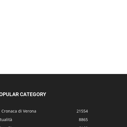
OPULAR CATEGORY
a Cronaca di Verona
21554
tualità
8865