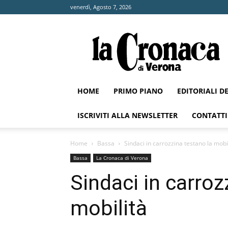
venerdì, Agosto 7, 2026
La
Cronaca
di
Verona
HOME
PRIMO PIANO
EDITORIALI D
ISCRIVITI ALLA NEWSLETTER
CONTATTI
Home
Bassa
Sindaci in carrozzina testano la mobi
Bassa
La Cronaca di Verona
Sindaci in carroz
mobilità