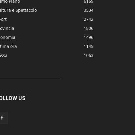
rimo Piano
6169
ltura e Spettacolo
3534
port
2742
ovincia
1806
conomia
1496
tima ora
1145
assa
1063
OLLOW US