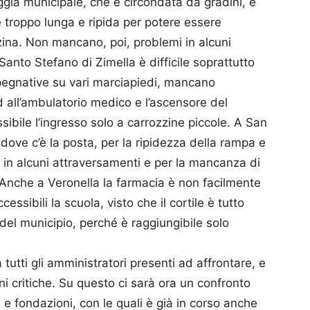
ggia municipale, che è circondata da gradini, e
 troppo lunga e ripida per potere essere
zina. Non mancano, poi, problemi in alcuni
Santo Stefano di Zimella è difficile soprattutto
mpegnative su vari marciapiedi, mancano
ed all’ambulatorio medico e l’ascensore del
sibile l’ingresso solo a carrozzine piccole. A San
 dove c’è la posta, per la ripidezza della rampa e
, in alcuni attraversamenti e per la mancanza di
a. Anche a Veronella la farmacia è non facilmente
essibili la scuola, visto che il cortile è tutto
 del municipio, perché è raggiungibile solo
tutti gli amministratori presenti ad affrontare, e
ni critiche. Su questo ci sarà ora un confronto
e fondazioni, con le quali è già in corso anche