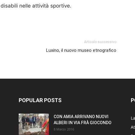
disabili nelle attività sportive.
p
am
ividi
Articolo successivo
Luxino, il nuovo museo etnografico
POPULAR POSTS
P
CON AMIA ARRIVANO NUOVI
L
ALBERI IN VIA FRÀ GIOCONDO
At
8 Marzo 2016