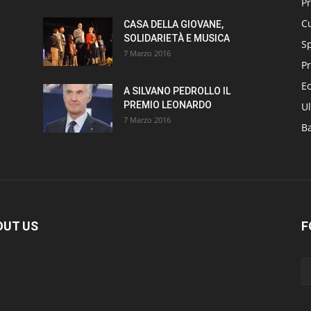
P
Cu
CASA DELLA GIOVANE,
SOLIDARIETÀ E MUSICA
S
7 Marzo 2016
Pr
E
A SILVANO PEDROLLO IL
PREMIO LEONARDO
Ul
7 Marzo 2016
B
OUT US
F