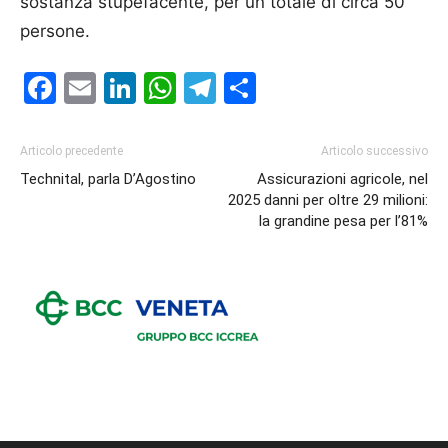
sostanza stupefacente, per un totale di circa 50
persone.
Facebook
Email
LinkedIn
WhatsApp
Telegram
Condividi
Articolo precedente
Articolo successivo
Technital, parla D’Agostino
Assicurazioni agricole, nel
2025 danni per oltre 29 milioni:
la grandine pesa per l’81%