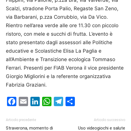
Filippini, via Pallone, p.zza Bra, via Valverde, via
Scalzi, stradone Porta Palio, Regaste San Zeno,
via Barbarani, p.zza Corrubbio, via Da Vico.
Rientro nell’area verde alle ore 11.30 con piccolo
ristoro, con mele e succhi di frutta. L’evento è
stato presentato dagli assessori alle Politiche
educative e Scolastiche Elisa La Paglia e
all’Ambiente e Transizione ecologica Tommaso
Ferrari. Presenti per FIAB Verona il vice presidente
Giorgio Migliorini e la referente organizzativa
Fabrizia Graziani.
Facebook
Email
LinkedIn
WhatsApp
Telegram
Condividi
Articolo precedente
Articolo successivo
Straverona, momento di
Uso videogiochi e salute