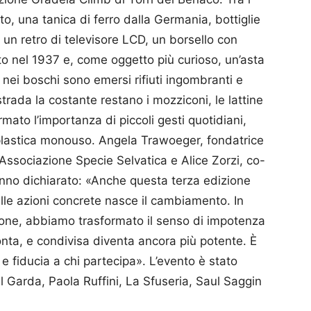
auto, una tanica di ferro dalla Germania, bottiglie
i, un retro di televisore LCD, un borsello con
o nel 1937 e, come oggetto più curioso, un’asta
Se nei boschi sono emersi rifiuti ingombranti e
trada la costante restano i mozziconi, le lattine
rmato l’importanza di piccoli gesti quotidiani,
a plastica monouso. Angela Trawoeger, fondatrice
’Associazione Specie Selvatica e Alice Zorzi, co-
nno dichiarato: «Anche questa terza edizione
lle azioni concrete nasce il cambiamento. In
sone, abbiamo trasformato il senso di impotenza
conta, e condivisa diventa ancora più potente. È
a e fiducia a chi partecipa». L’evento è stato
Garda, Paola Ruffini, La Sfuseria, Saul Saggin