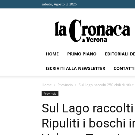
sabato, Agosto 8, 2026
La
Cronaca
di
Verona
HOME
PRIMO PIANO
EDITORIALI D
ISCRIVITI ALLA NEWSLETTER
CONTATTI
Home
Provincia
Sul Lago raccolti 250 chili di rifiuti.
Provincia
Sul Lago raccolti 2
Ripuliti i boschi