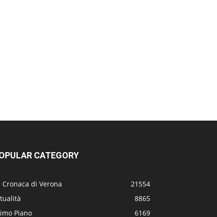
OPULAR CATEGORY
a Cronaca di Verona
21554
tualità
8865
rimo Piano
6169