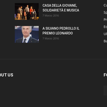
Cu
CASA DELLA GIOVANE,
SOLIDARIETÀ E MUSICA
S
7 Marzo 2016
Pr
E
A SILVANO PEDROLLO IL
PREMIO LEONARDO
Ul
7 Marzo 2016
B
OUT US
F