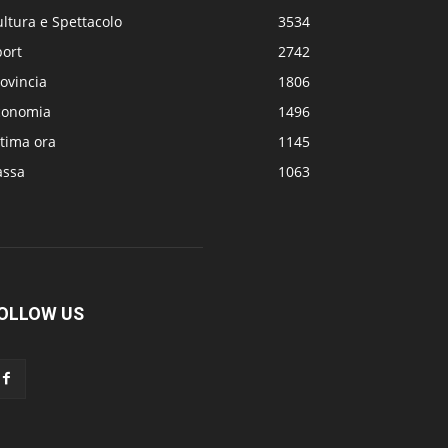
ltura e Spettacolo
3534
port
2742
ovincia
1806
conomia
1496
tima ora
1145
assa
1063
OLLOW US