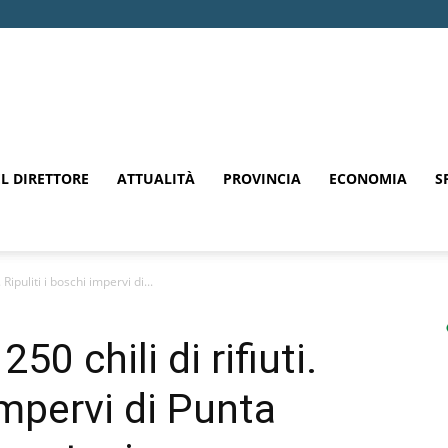
EL DIRETTORE
ATTUALITÀ
PROVINCIA
ECONOMIA
S
 Ripuliti i boschi impervi di...
50 chili di rifiuti.
 impervi di Punta