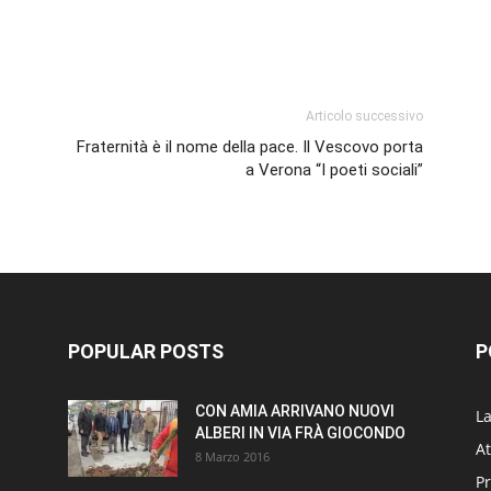
p
am
ividi
Articolo successivo
Fraternità è il nome della pace. Il Vescovo porta
a Verona “I poeti sociali”
POPULAR POSTS
P
CON AMIA ARRIVANO NUOVI
L
ALBERI IN VIA FRÀ GIOCONDO
At
8 Marzo 2016
P