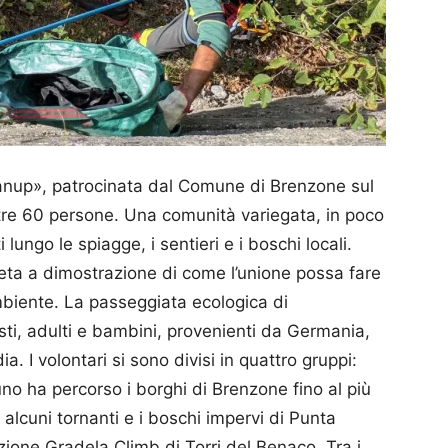
anup», patrocinata dal Comune di Brenzone sul
ltre 60 persone. Una comunità variegata, in poco
i lungo le spiagge, i sentieri e i boschi locali.
eta a dimostrazione di come l’unione possa fare
ambiente. La passeggiata ecologica di
isti, adulti e bambini, provenienti da Germania,
. I volontari si sono divisi in quattro gruppi:
no ha percorso i borghi di Brenzone fino al più
alcuni tornanti e i boschi impervi di Punta
zione Gradela Climb di Torri del Benaco. Tra i