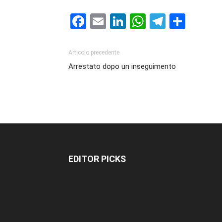
Facebook
Email
LinkedIn
WhatsAp
Telegr
Cond
Articolo precedente
Arrestato dopo un inseguimento
EDITOR PICKS