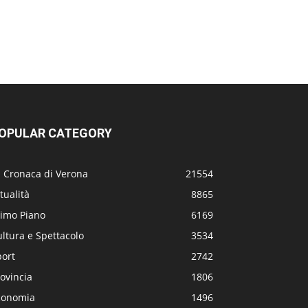
OPULAR CATEGORY
a Cronaca di Verona
21554
tualità
8865
rimo Piano
6169
ltura e Spettacolo
3534
port
2742
ovincia
1806
conomia
1496