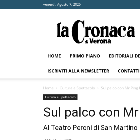
venerdì, Agosto 7, 2026
La
Cronaca
di
Verona
HOME
PRIMO PIANO
EDITORIALI D
ISCRIVITI ALLA NEWSLETTER
CONTATTI
Home
Cultura e Spettacolo
Sul palco con Mr Ping
Cultura e Spettacolo
Sul palco con Mr
Al Teatro Peroni di San Martino