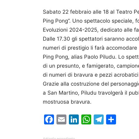
Sabato 22 febbraio alle 18 al Teatro P
Ping Pong”. Uno spettacolo speciale, f
Evoluzioni 2024-2025, dedicato alle fam
Dalle 17.30 gli spettatori saranno acco
numeri di prestigio li farà accomodare il
Ping Pong, alias Paolo Piludu. Lo spett
di un presunto, e famigerato, campion
di numeri di bravura e pezzi acrobatici
Grazie alla costruzione del personagg
a San Martino, Piludu travolgerà il pub
mostruosa bravura.
Facebook
Email
LinkedIn
WhatsAp
Telegr
Cond