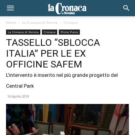
Home
La Cronaca di Verona
Cronaca
La Cronaca di Verona
Cronaca
Primo Piano
TASSELLO “SBLOCCA
ITALIA” PER LE EX
OFFICINE SAFEM
L'intervento è inserito nel più grande progetto del
Central Park
16 Aprile 2019