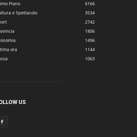
rimo Piano
6166
ltura e Spettacolo
3534
port
2742
ovincia
1806
conomia
1496
tima ora
1144
assa
1063
OLLOW US