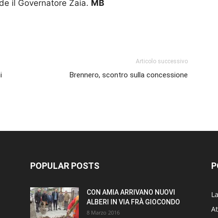
ude il Governatore Zaia.
MB
p
am
ividi
Articolo successivo
i
Brennero, scontro sulla concessione
POPULAR POSTS
P
CON AMIA ARRIVANO NUOVI
L
ALBERI IN VIA FRÀ GIOCONDO
At
8 Marzo 2016