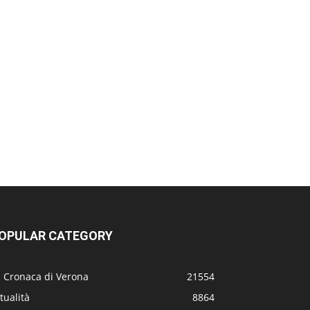
OPULAR CATEGORY
a Cronaca di Verona
21554
tualità
8864