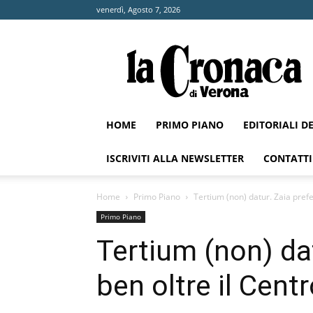
venerdì, Agosto 7, 2026
La
Cronaca
di
Verona
HOME
PRIMO PIANO
EDITORIALI D
ISCRIVITI ALLA NEWSLETTER
CONTATTI
Home
Primo Piano
Tertium (non) datur. Zaia prefe
Primo Piano
Tertium (non) dat
ben oltre il Cent