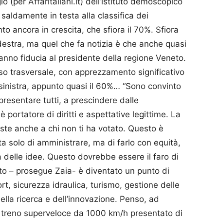
io (per Affaritaliani.it) dell’istituto demoscopico
aldamente in testa alla classifica dei
o ancora in crescita, che sfiora il 70%. Sfiora
rodestra, ma quel che fa notizia è che anche quasi
 danno fiducia al presidente della regione Veneto.
o trasversale, con apprezzamento significativo
osinistra, appunto quasi il 60%… “Sono convinto
resentare tutti, a prescindere dalle
 portatore di diritti e aspettative legittime. La
oste anche a chi non ti ha votato. Questo è
a solo di amministrare, ma di farlo con equità,
tà delle idee. Questo dovrebbe essere il faro di
eto – prosegue Zaia- è diventato un punto di
ort, sicurezza idraulica, turismo, gestione delle
lla ricerca e dell’innovazione. Penso, ad
l treno superveloce da 1000 km/h presentato di