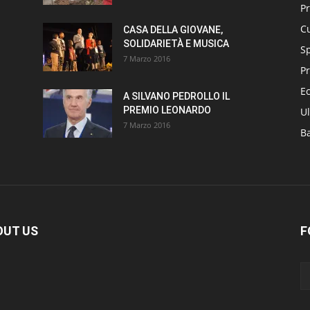
P
Cu
CASA DELLA GIOVANE,
SOLIDARIETÀ E MUSICA
S
7 Marzo 2016
Pr
E
A SILVANO PEDROLLO IL
PREMIO LEONARDO
Ul
7 Marzo 2016
B
OUT US
F