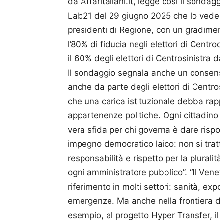
da Affaritaliani.it, legge così il sondagg
Lab21 del 29 giugno 2025 che lo vede s
presidenti di Regione, con un gradiment
l’80% di fiducia negli elettori di Cent
il 60% degli elettori di Centrosinistra
Il sondaggio segnala anche un consens
anche da parte degli elettori di Centr
che una carica istituzionale debba rapp
appartenenze politiche. Ogni cittadino è
vera sfida per chi governa è dare risp
impegno democratico laico: non si tratt
responsabilità e rispetto per la plurali
ogni amministratore pubblico”. “Il Ven
riferimento in molti settori: sanità, exp
emergenze. Ma anche nella frontiera de
esempio, al progetto Hyper Transfer, i