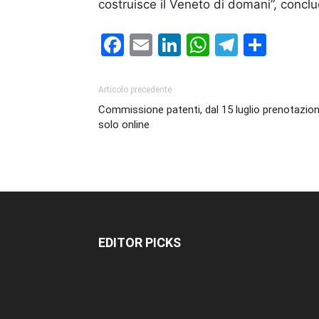
costruisce il Veneto di domani”, concl
Facebook
Email
LinkedIn
WhatsAp
Telegr
Cond
Articolo precedente
Commissione patenti, dal 15 luglio prenotazion
solo online
EDITOR PICKS