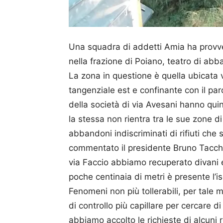
Una squadra di addetti Amia ha provved
nella frazione di Poiano, teatro di abba
La zona in questione è quella ubicata v
tangenziale est e confinante con il pa
della società di via Avesani hanno quin
la stessa non rientra tra le sue zone d
abbandoni indiscriminati di rifiuti ch
commentato il presidente Bruno Tacchel
via Faccio abbiamo recuperato divani 
poche centinaia di metri è presente l’i
Fenomeni non più tollerabili, per tale 
di controllo più capillare per cercare di
abbiamo accolto le richieste di alcuni