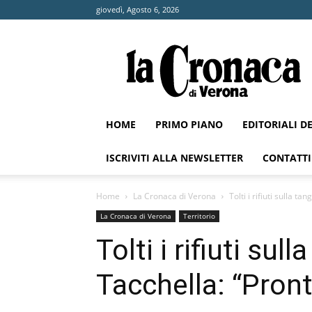
giovedì, Agosto 6, 2026
La
Cronaca
di
Verona
HOME
PRIMO PIANO
EDITORIALI D
ISCRIVITI ALLA NEWSLETTER
CONTATTI
Home
La Cronaca di Verona
Tolti i rifiuti sulla t
La Cronaca di Verona
Territorio
Tolti i rifiuti sul
Tacchella: “Pront