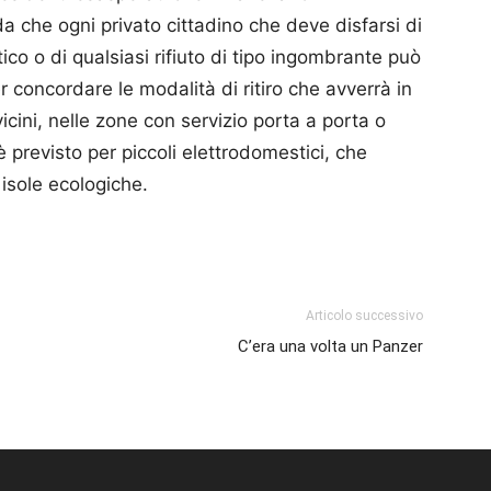
a che ogni privato cittadino che deve disfarsi di
co o di qualsiasi rifiuto di tipo ingombrante può
 concordare le modalità di ritiro che avverrà in
icini, nelle zone con servizio porta a porta o
n è previsto per piccoli elettrodomestici, che
 isole ecologiche.
p
am
ividi
Articolo successivo
C’era una volta un Panzer