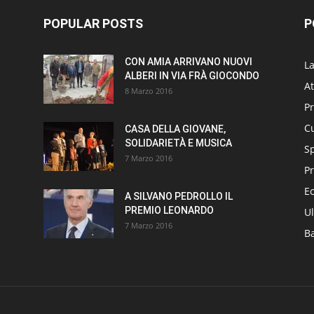
POPULAR POSTS
P
CON AMIA ARRIVANO NUOVI
L
ALBERI IN VIA FRÀ GIOCONDO
At
8 Marzo 2016
P
Cu
CASA DELLA GIOVANE,
SOLIDARIETÀ E MUSICA
S
7 Marzo 2016
Pr
E
A SILVANO PEDROLLO IL
PREMIO LEONARDO
Ul
7 Marzo 2016
B