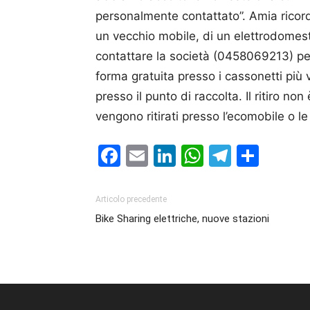
personalmente contattato”. Amia ricord
un vecchio mobile, di un elettrodomesti
contattare la società (0458069213) per
forma gratuita presso i cassonetti più v
presso il punto di raccolta. Il ritiro no
vengono ritirati presso l’ecomobile o le
Facebook
Email
LinkedIn
WhatsAp
Telegr
Cond
Articolo precedente
Bike Sharing elettriche, nuove stazioni