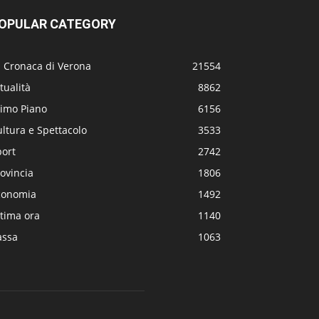
OPULAR CATEGORY
a Cronaca di Verona
21554
tualità
8862
rimo Piano
6156
ltura e Spettacolo
3533
port
2742
ovincia
1806
conomia
1492
tima ora
1140
assa
1063