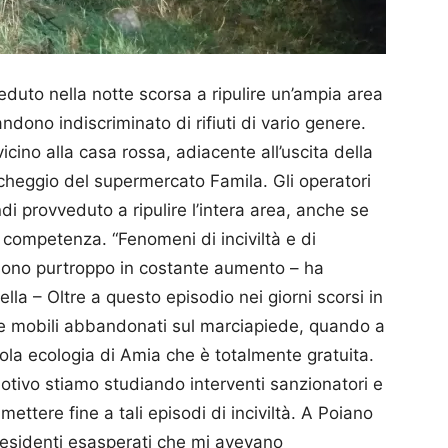
uto nella notte scorsa a ripulire un’ampia area
ndono indiscriminato di rifiuti di vario genere.
icino alla casa rossa, adiacente all’uscita della
rcheggio del supermercato Famila. Gli operatori
di provveduto a ripulire l’intera area, anche se
i competenza. “Fenomeni di inciviltà e di
e sono purtroppo in costante aumento – ha
la – Oltre a questo episodio nei giorni scorsi in
e mobili abbandonati sul marciapiede, quando a
sola ecologia di Amia che è totalmente gratuita.
motivo stiamo studiando interventi sanzionatori e
 mettere fine a tali episodi di inciviltà. A Poiano
 residenti esasperati che mi avevano