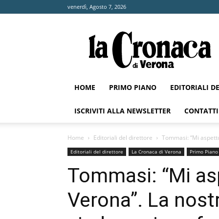
venerdì, Agosto 7, 2026
La
Cronaca
di
Verona
HOME
PRIMO PIANO
EDITORIALI D
ISCRIVITI ALLA NEWSLETTER
CONTATTI
Home
Editoriali del direttore
Tommasi: “Mi aspetto d
Editoriali del direttore
La Cronaca di Verona
Primo Piano
Tommasi: “Mi asp
Verona”. La nostra