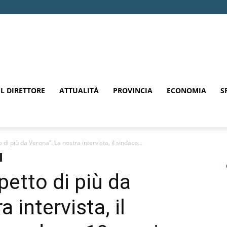
EL DIRETTORE
ATTUALITÀ
PROVINCIA
ECONOMIA
S
i più da Verona”. La nostra intervista, il sindaco...
etto di più da
 intervista, il