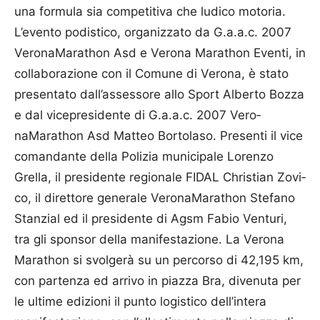
una formula sia competitiva che ludico motoria.
L’evento podistico, organizzato da G.a.a.c. 2007
Verona­Ma­ra­thon Asd e Verona Mara­thon Eventi, in
collaborazione con il Comune di Ve­rona, è stato
presentato dall’assessore allo Sport Alberto Bozza
e dal vicepresidente di G.a.a.c. 2007 Vero­
naMarathon Asd Mat­teo Borto­laso. Presenti il vice
comandante della Polizia municipale Lo­renzo
Grella, il presidente regionale FIDAL Chri­stian Zovi­
co, il direttore ge­nerale Verona­Ma­­rathon Ste­fa­no
Stanzial ed il presidente di Agsm Fabio Ven­turi,
tra gli sponsor della manifestazione. La Vero­na
Ma­rathon si svolgerà su un percorso di 42,195 km,
con partenza ed arrivo in piazza Bra, divenuta per
le ultime edizioni il punto logistico dell’intera