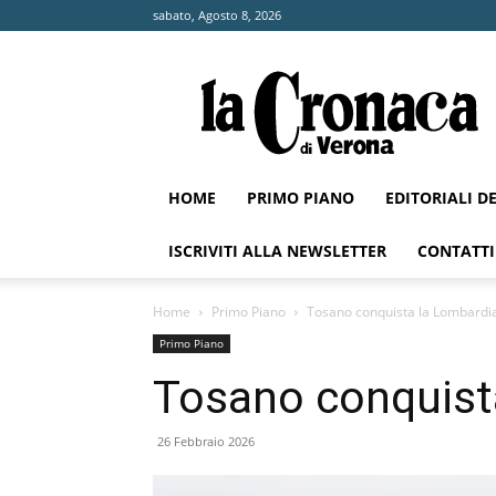
sabato, Agosto 8, 2026
La
Cronaca
di
Verona
HOME
PRIMO PIANO
EDITORIALI D
ISCRIVITI ALLA NEWSLETTER
CONTATTI
Home
Primo Piano
Tosano conquista la Lombardi
Primo Piano
Tosano conquist
26 Febbraio 2026