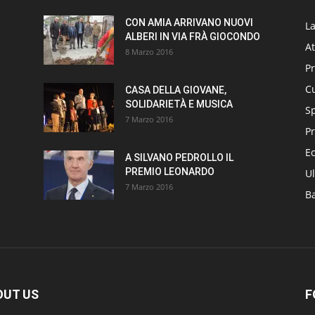
CON AMIA ARRIVANO NUOVI
L
ALBERI IN VIA FRÀ GIOCONDO
At
8 Marzo 2016
P
Cu
CASA DELLA GIOVANE,
SOLIDARIETÀ E MUSICA
S
7 Marzo 2016
Pr
E
A SILVANO PEDROLLO IL
PREMIO LEONARDO
Ul
7 Marzo 2016
B
OUT US
F