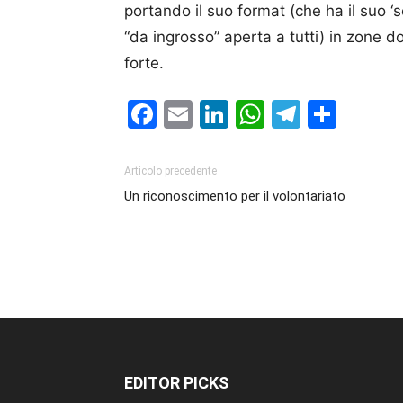
portando il suo format (che ha il suo ‘
“da ingrosso” aperta a tutti) in zone do
forte.
Facebook
Email
LinkedIn
WhatsAp
Telegr
Cond
Articolo precedente
Un riconoscimento per il volontariato
EDITOR PICKS