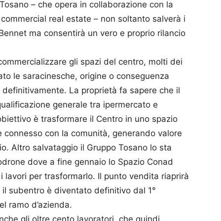
er Tosano – che opera in collaborazione con la
commercial real estate – non soltanto salverà i
 Bennet ma consentirà un vero e proprio rilancio
commercializzare gli spazi del centro, molti dei
sato le saracinesche, origine o conseguenza
e definitivamente. La proprietà fa sapere che il
iqualificazione generale tra ipermercato e
obiettivo è trasformare il Centro in uno spazio
te connesso con la comunità, generando valore
rio. Altro salvataggio il Gruppo Tosano lo sta
odrone dove a fine gennaio lo Spazio Conad
i lavori per trasformarlo. Il punto vendita riaprirà
il subentro è diventato definitivo dal 1°
del ramo d’azienda.
nche gli oltre cento lavoratori, che quindi