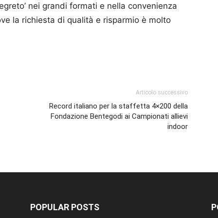
segreto’ nei grandi formati e nella convenienza
ve la richiesta di qualità e risparmio è molto
p
am
ividi
Articolo successivo
Record italiano per la staffetta 4×200 della
Fondazione Bentegodi ai Campionati allievi
indoor
POPULAR POSTS
P