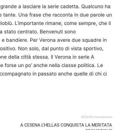
a grande a lasciare la serie cadetta. Qual­cuno ha
ste tante. Una frase che racconta in due parole un
gialloblù. L’importante rimane, come sempre, che il
o sia stato centrato. Benvenuti sono
ori e bandiere. Per Verona avere due squadre in
 positivo. Non solo, dal punto di vista sportivo,
 della città stessa. Il Verona in serie A
à e forse un po’ anche nella classe politica. Le
com­pagnato in passato anche quelle di chi ci
p
am
ividi
Articolo successivo
A CESENA L’HELLAS CONQUISTA LA MERITATA