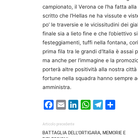
campionato, il Verona ce l’ha fatta all
scritto che l’Hellas ne ha vissute e vi
po’ le traversie e le vicissitudini dei 
finale sia a lieto fine e che l’obiettiv
festeggiamenti, tuffi nella fontana, c
prima fila tra le grandi d’Italia è assai
ma anche per l’immagine e la promozione
porterà altre positività alla nostra citt
fortune nella squadra hanno sempre ac
amministra.
Facebook
Email
LinkedIn
WhatsAp
Telegr
Cond
Articolo precedente
BATTAGLIA DELL’ORTIGARA, MEMORIE E