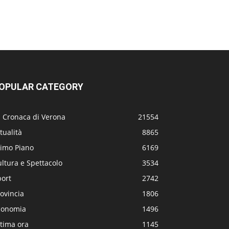
OPULAR CATEGORY
a Cronaca di Verona
21554
tualità
8865
rimo Piano
6169
ltura e Spettacolo
3534
port
2742
ovincia
1806
conomia
1496
tima ora
1145