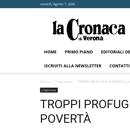
venerdì, Agosto 7, 2026
La
Cronaca
di
Verona
HOME
PRIMO PIANO
EDITORIALI D
ISCRIVITI ALLA NEWSLETTER
CONTATTI
Home
L'opinione
TROPPI PROFUGHI AUMENTA LA
L'opinione
TROPPI PROFUG
POVERTÀ