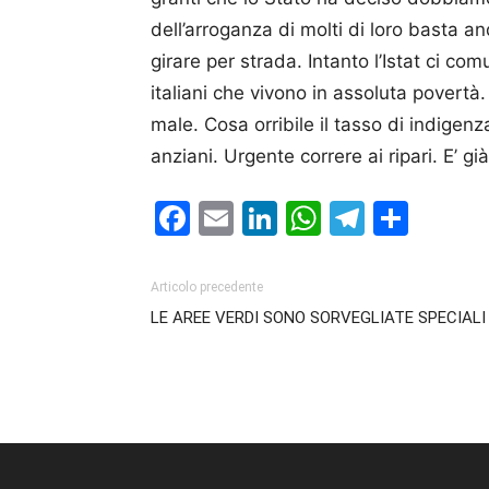
dell’arroganza di molti di loro basta a
girare per strada. Intanto l’Istat ci com
italiani che vivono in assoluta povertà
male. Cosa orribile il tasso di indigenza
anziani. Urgente correre ai ripari. E’ gi
Facebook
Email
LinkedIn
WhatsAp
Telegr
Cond
Articolo precedente
LE AREE VERDI SONO SORVEGLIATE SPECIALI