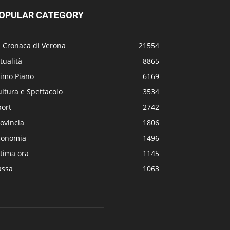
OPULAR CATEGORY
a Cronaca di Verona
21554
tualità
8865
rimo Piano
6169
ltura e Spettacolo
3534
port
2742
ovincia
1806
conomia
1496
tima ora
1145
assa
1063