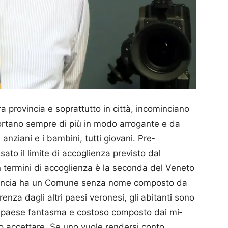
a provincia e soprattutto in città, incominciano
portano sempre di più in modo arrogante e da
anziani e i bambini, tutti giovani. Pre­
to il limite di accoglienza previsto dal
in termini di accoglienza è la seconda del Veneto
ovincia ha un Comune senza nome composto da
renza dagli altri paesi veronesi, gli abitanti sono
Un paese fantasma e costoso composto dai mi­
o accettare. Se uno vuole rendersi conto