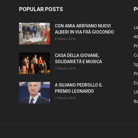
POPULAR POSTS
P
CON AMIA ARRIVANO NUOVI
L
ALBERI IN VIA FRÀ GIOCONDO
At
8 Marzo 2016
P
Cu
CASA DELLA GIOVANE,
SOLIDARIETÀ E MUSICA
S
7 Marzo 2016
Pr
E
A SILVANO PEDROLLO IL
PREMIO LEONARDO
Ul
7 Marzo 2016
B