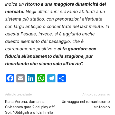
indica un
ritorno a una maggiore dinamicità del
mercato.
Negli ultimi anni eravamo abituati a un
sistema più statico, con prenotazioni effettuate
con largo anticipo o concentrate nel last minute. In
questa Pasqua, invece, si è aggiunto anche
questo elemento del passaggio, che è
estremamente positivo e
ci fa guardare con
fiducia all’andamento della stagione, pur
ricordando che siamo solo all’inizio”.
Facebook
Email
LinkedIn
WhatsApp
Telegram
Condividi
Articolo precedente
Articolo successivo
Rana Verona, domani a
Un viaggio nel romanticismo
Civitanova gara 2 dei play off.
sinfonico
Soli: “Obbligati a sfidarli nella