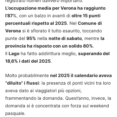
registrato numeri davvero importanti.
L’occupazione media per Verona ha raggiunto
l’87
%, con un balzo in avanti di
oltre 15 punti
percentuali rispetto al 2025
. Nel
Comune
di
Verona
si è sfiorato il tutto esaurito, toccando
punte del
95%
nella
notte di sabato
, mentre
la
provincia ha risposto con un solido 80%
.
Il
Lago
ha fatto addirittura meglio,
superando del
18,6% i dati del 2025
.
Molto probabilmente
nel 2025 il calendario aveva
“diluito” i flussi
: la presenza di ponti vicini tra loro
aveva dato ai viaggiatori più opzioni,
frammentando la domanda. Quest’anno, invece, la
domanda si è concentrata con forza sul weekend
pasquale.