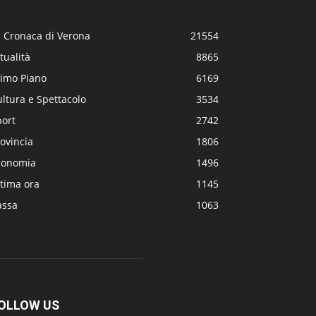
a Cronaca di Verona
21554
tualità
8865
rimo Piano
6169
ltura e Spettacolo
3534
port
2742
ovincia
1806
conomia
1496
tima ora
1145
assa
1063
OLLOW US