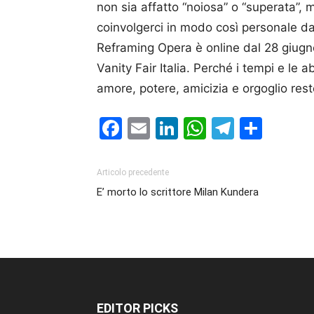
non sia affatto “noiosa” o “superata”, 
coinvolgerci in modo così personale da
Reframing Opera è online dal 28 giugn
Vanity Fair Italia. Perché i tempi e le
amore, potere, amicizia e orgoglio re
Facebook
Email
LinkedIn
WhatsAp
Telegr
Cond
Articolo precedente
E’ morto lo scrittore Milan Kundera
EDITOR PICKS