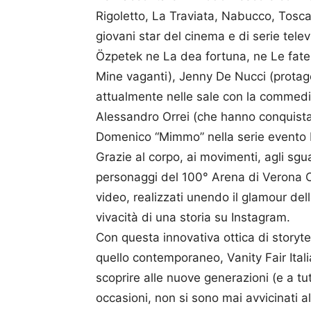
Rigoletto, La Traviata, Nabucco, Tosc
giovani star del cinema e di serie tele
Özpetek ne La dea fortuna, ne Le fate i
Mine vaganti), Jenny De Nucci (protag
attualmente nelle sale con la commedi
Alessandro Orrei (che hanno conquistat
Domenico “Mimmo” nella serie evento 
Grazie al corpo, ai movimenti, agli sguar
personaggi del 100° Arena di Verona Op
video, realizzati unendo il glamour del
vivacità di una storia su Instagram.
Con questa innovativa ottica di storytell
quello contemporaneo, Vanity Fair Ita
scoprire alle nuove generazioni (e a tu
occasioni, non si sono mai avvicinati a