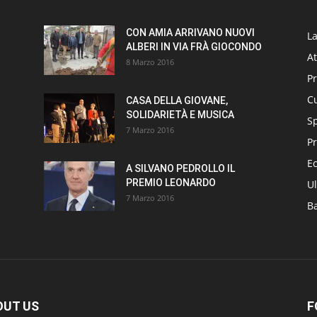
CON AMIA ARRIVANO NUOVI
L
ALBERI IN VIA FRÀ GIOCONDO
At
8 Marzo 2016
P
Cu
CASA DELLA GIOVANE,
SOLIDARIETÀ E MUSICA
S
7 Marzo 2016
Pr
E
A SILVANO PEDROLLO IL
PREMIO LEONARDO
Ul
7 Marzo 2016
B
OUT US
F