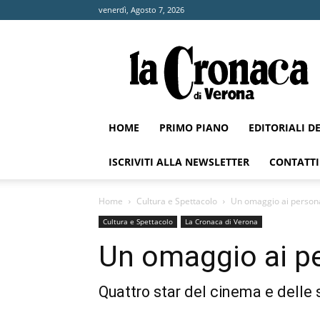
venerdì, Agosto 7, 2026
La
Cronaca
di
Verona
HOME
PRIMO PIANO
EDITORIALI D
ISCRIVITI ALLA NEWSLETTER
CONTATTI
Home
Cultura e Spettacolo
Un omaggio ai persona
Cultura e Spettacolo
La Cronaca di Verona
Un omaggio ai pe
Quattro star del cinema e delle s