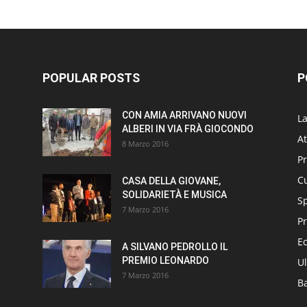
POPULAR POSTS
P
CON AMIA ARRIVANO NUOVI
L
ALBERI IN VIA FRÀ GIOCONDO
At
8 Marzo 2016
P
Cu
CASA DELLA GIOVANE,
SOLIDARIETÀ E MUSICA
S
7 Marzo 2016
Pr
E
A SILVANO PEDROLLO IL
PREMIO LEONARDO
Ul
7 Marzo 2016
B