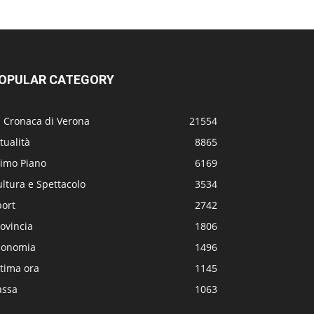
OPULAR CATEGORY
a Cronaca di Verona
21554
tualità
8865
rimo Piano
6169
ltura e Spettacolo
3534
port
2742
ovincia
1806
conomia
1496
tima ora
1145
assa
1063