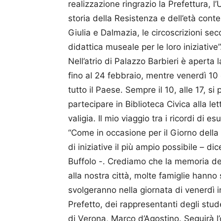
realizzazione ringrazio la Prefettura, l’
storia della Resistenza e dell’età con
Giulia e Dalmazia, le circoscrizioni sec
didattica museale per le loro iniziative”
Nell’atrio di Palazzo Barbieri è aperta 
fino al 24 febbraio, mentre venerdì 10 
tutto il Paese. Sempre il 10, alle 17, s
partecipare in Biblioteca Civica alla l
valigia. Il mio viaggio tra i ricordi di e
“Come in occasione per il Giorno del
di iniziative il più ampio possibile – di
Buffolo -. Crediamo che la memoria de
alla nostra città, molte famiglie hanno s
svolgeranno nella giornata di venerdì i
Prefetto, dei rappresentanti degli stu
di Verona, Marco d’Agostino. Seguirà l’o