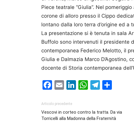
Piece teatrale “Giulia”. Nel pomeriggi
corone di alloro presso il Cippo dedicat
lontano dalla loro terra d’origine ed a tu
La presentazione si è tenuta in sala Ar
Buffolo sono intervenuti il presidente 
contemporanea Federico Melotto, il pr
Giulia e Dalmazia Marco D’Agostino, co
docente di Storia contemporanea dell’
Facebook
Email
LinkedIn
WhatsAp
Telegr
Cond
Articolo precedente
Vescovi in corteo contro la tratta. Da via
Torricelli alla Madonna della Fraternità