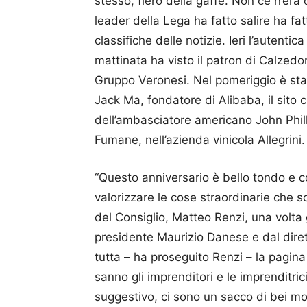
stesso, fiero della gaffe. Non ce n’er
leader della Lega ha fatto salire ha fatt
classifiche delle notizie. Ieri l’autentic
mattinata ha visto il patron di Calzedo
Gruppo Veronesi. Nel pomeriggio è stat
Jack Ma, fondatore di Alibaba, il sito 
dell’ambasciatore americano John Philli
Fumane, nell’azienda vinicola Allegrini.
“Questo anniversario è bello tondo e co
valorizzare le cose straordinarie che s
del Consiglio, Matteo Renzi, una volta 
presidente Maurizio Danese e dal dire
tutta – ha proseguito Renzi – la pagina
sanno gli imprenditori e le imprenditric
suggestivo, ci sono un sacco di bei m