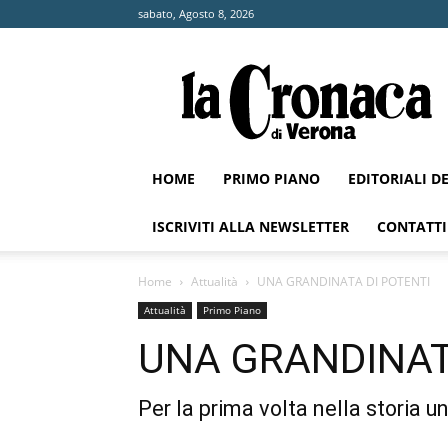
sabato, Agosto 8, 2026
La
Cronaca
di
Verona
HOME
PRIMO PIANO
EDITORIALI D
ISCRIVITI ALLA NEWSLETTER
CONTATTI
Home
Attualità
UNA GRANDINATA DI POTENTI
Attualità
Primo Piano
UNA GRANDINAT
Per la prima volta nella storia u