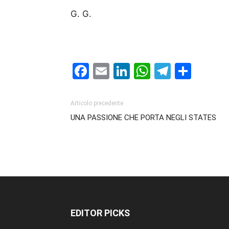
G. G.
Facebook
Email
LinkedIn
WhatsAp
Telegr
Cond
Articolo precedente
UNA PASSIONE CHE PORTA NEGLI STATES
EDITOR PICKS