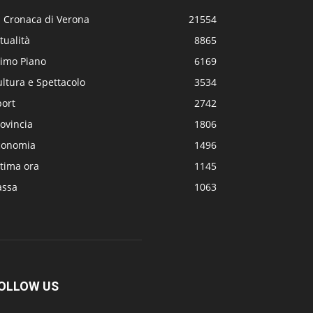
a Cronaca di Verona
21554
tualità
8865
rimo Piano
6169
ltura e Spettacolo
3534
port
2742
ovincia
1806
conomia
1496
tima ora
1145
assa
1063
OLLOW US