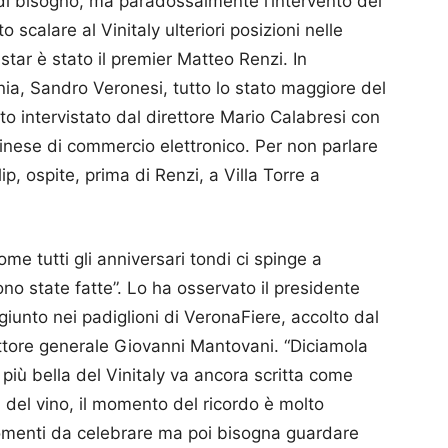
a di bisogno, ma paradossalmente l’intervento del
o scalare al Vinitaly ulteriori posizioni nelle
a star è stato il premier Matteo Renzi. In
nia, Sandro Vero­nesi, tutto lo stato maggiore del
o intervistato dal direttore Mario Calabresi con
cinese di commercio elettronico. Per non parlare
p, ospite, prima di Renzi, a Villa Torre a
me tutti gli anniversari tondi ci spinge a
ono state fatte”. Lo ha osservato il presidente
giunto nei padiglioni di VeronaFiere, accolto dal
ttore generale Giovanni Mantovani. “Diciamola
 più bella del Vinitaly va ancora scritta come
i del vino, il momento del ricordo è molto
omenti da celebrare ma poi bisogna guardare