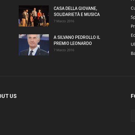
Cu
CASA DELLA GIOVANE,
SOLIDARIETÀ E MUSICA
S
7 Marzo 2016
Pr
E
A SILVANO PEDROLLO IL
PREMIO LEONARDO
Ul
7 Marzo 2016
B
OUT US
F