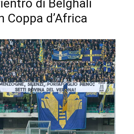
ientro di Belghali
n Coppa d’Africa