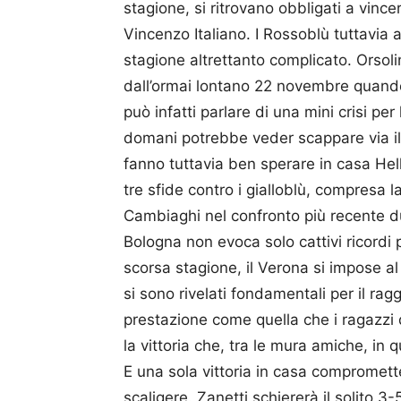
stagione, si ritrovano obbligati a vinc
Vincenzo Italiano. I Rossoblù tuttavia
stagione altrettanto complicato. Orsol
dall’ormai lontano 22 novembre quando
può infatti parlare di una mini crisi p
domani potrebbe veder scappare via il 
fanno tuttavia ben sperare in casa Hella
tre sfide contro i gialloblù, compresa 
Cambiaghi nel confronto più recente du
Bologna non evoca solo cattivi ricordi 
scorsa stagione, il Verona si impose al
si sono rivelati fondamentali per il ra
prestazione come quella che i ragazzi 
la vittoria che, tra le mura amiche, in 
E una sola vittoria in casa compromet
scaligere. Zanetti schiererà il solito 3-