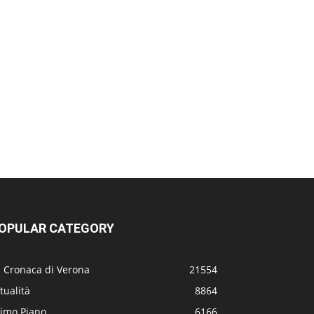
OPULAR CATEGORY
a Cronaca di Verona
21554
tualità
8864
rimo Piano
6166