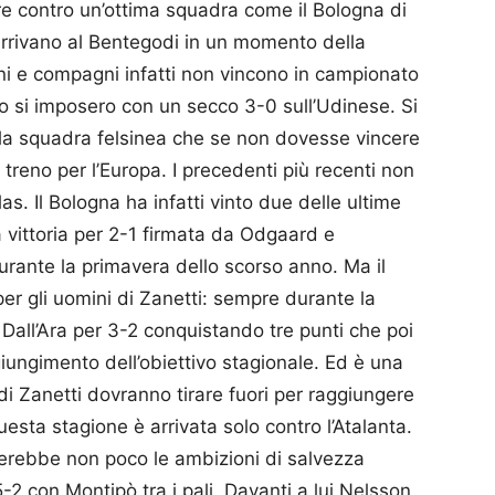
ere contro un’ottima squadra come il Bologna di
 arrivano al Bentegodi in un momento della
ini e compagni infatti non vincono in campionato
 si imposero con un secco 3-0 sull’Udinese. Si
er la squadra felsinea che se non dovesse vincere
treno per l’Europa. I precedenti più recenti non
s. Il Bologna ha infatti vinto due delle ultime
la vittoria per 2-1 firmata da Odgaard e
rante la primavera dello scorso anno. Ma il
per gli uomini di Zanetti: sempre durante la
 Dall’Ara per 3-2 conquistando tre punti che poi
ggiungimento dell’obiettivo stagionale. Ed è una
di Zanetti dovranno tirare fuori per raggiungere
questa stagione è arrivata solo contro l’Atalanta.
terebbe non poco le ambizioni di salvezza
5-2 con Montipò tra i pali. Davanti a lui Nelsson,