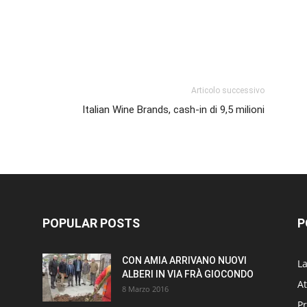
p
am
ividi
Articolo successivo
Italian Wine Brands, cash-in di 9,5 milioni
POPULAR POSTS
P
CON AMIA ARRIVANO NUOVI
L
ALBERI IN VIA FRÀ GIOCONDO
At
8 Marzo 2016
P