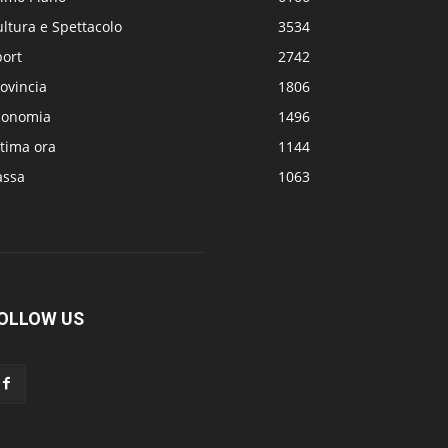
ltura e Spettacolo
3534
port
2742
ovincia
1806
conomia
1496
tima ora
1144
assa
1063
OLLOW US