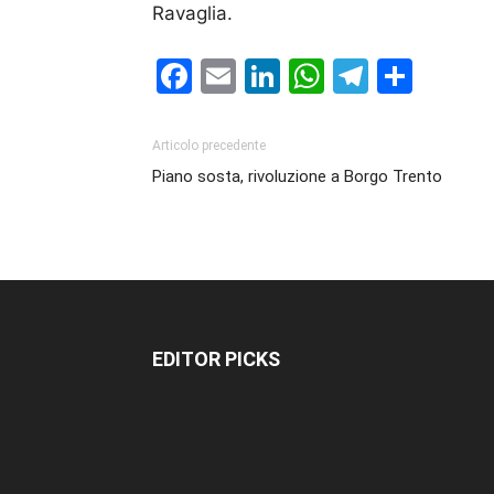
Ravaglia.
Facebook
Email
LinkedIn
WhatsAp
Telegr
Cond
Articolo precedente
Piano sosta, rivoluzione a Borgo Trento
EDITOR PICKS