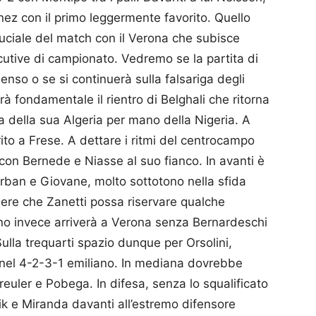
nez con il primo leggermente favorito. Quello
ruciale del match con il Verona che subisce
utive di campionato. Vedremo se la partita di
nso o se si continuerà sulla falsariga degli
arà fondamentale il rientro di Belghali che ritorna
a della sua Algeria per mano della Nigeria. A
ito a Frese. A dettare i ritmi del centrocampo
 con Bernede e Niasse al suo fianco. In avanti è
rban e Giovane, molto sottotono nella sfida
dere che Zanetti possa riservare qualche
iano invece arriverà a Verona senza Bernardeschi
ulla trequarti spazio dunque per Orsolini,
nel 4-2-3-1 emiliano. In mediana dovrebbe
euler e Pobega. In difesa, senza lo squalificato
k e Miranda davanti all’estremo difensore