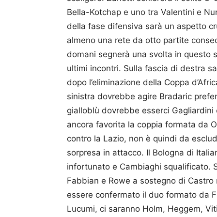
Bella-Kotchap e uno tra Valentini e Nu
della fase difensiva sarà un aspetto c
almeno una rete da otto partite consec
domani segnerà una svolta in questo se
ultimi incontri. Sulla fascia di destra s
dopo l’eliminazione della Coppa d’Afric
sinistra dovrebbe agire Bradaric prefer
gialloblù dovrebbe esserci Gagliardini
ancora favorita la coppia formata da O
contro la Lazio, non è quindi da esclu
sorpresa in attacco. Il Bologna di Ital
infortunato e Cambiaghi squalificato. S
Fabbian e Rowe a sostegno di Castro 
essere confermato il duo formato da Fr
Lucumi, ci saranno Holm, Heggem, Viti