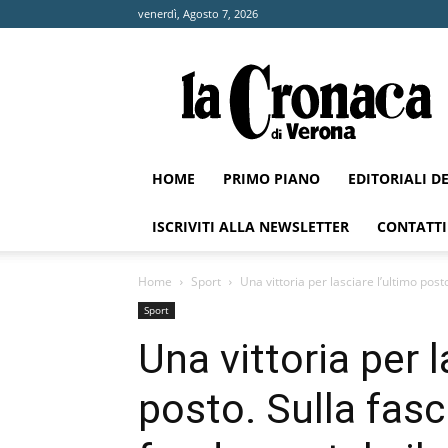
venerdì, Agosto 7, 2026
La
Cronaca
di
Verona
HOME
PRIMO PIANO
EDITORIALI D
ISCRIVITI ALLA NEWSLETTER
CONTATTI
Home
Sport
Una vittoria per lasciare l’ultimo post
Sport
Una vittoria per l
posto. Sulla fasc